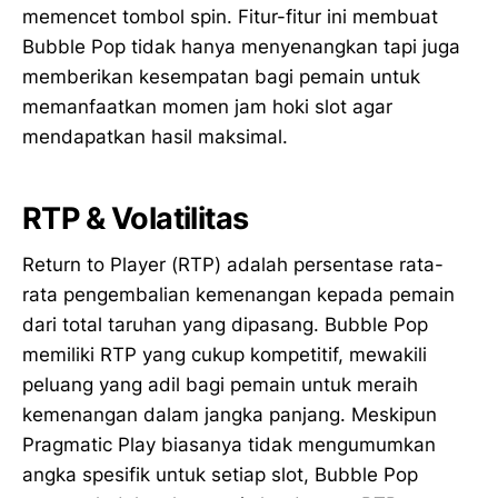
memencet tombol spin. Fitur-fitur ini membuat
Bubble Pop tidak hanya menyenangkan tapi juga
memberikan kesempatan bagi pemain untuk
memanfaatkan momen jam hoki slot agar
mendapatkan hasil maksimal.
RTP & Volatilitas
Return to Player (RTP) adalah persentase rata-
rata pengembalian kemenangan kepada pemain
dari total taruhan yang dipasang. Bubble Pop
memiliki RTP yang cukup kompetitif, mewakili
peluang yang adil bagi pemain untuk meraih
kemenangan dalam jangka panjang. Meskipun
Pragmatic Play biasanya tidak mengumumkan
angka spesifik untuk setiap slot, Bubble Pop