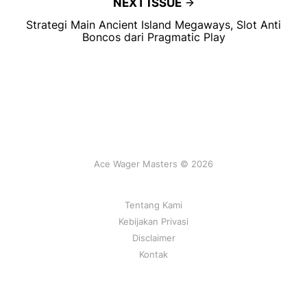
NEXT ISSUE
Strategi Main Ancient Island Megaways, Slot Anti
Boncos dari Pragmatic Play
Ace Wager Masters © 2026
Tentang Kami
Kebijakan Privasi
Disclaimer
Kontak