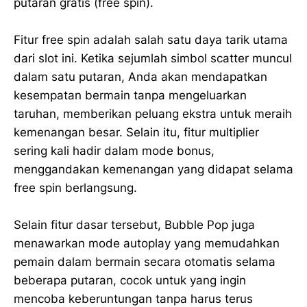
putaran gratis (free spin).
Fitur free spin adalah salah satu daya tarik utama
dari slot ini. Ketika sejumlah simbol scatter muncul
dalam satu putaran, Anda akan mendapatkan
kesempatan bermain tanpa mengeluarkan
taruhan, memberikan peluang ekstra untuk meraih
kemenangan besar. Selain itu, fitur multiplier
sering kali hadir dalam mode bonus,
menggandakan kemenangan yang didapat selama
free spin berlangsung.
Selain fitur dasar tersebut, Bubble Pop juga
menawarkan mode autoplay yang memudahkan
pemain dalam bermain secara otomatis selama
beberapa putaran, cocok untuk yang ingin
mencoba keberuntungan tanpa harus terus