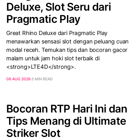
Deluxe, Slot Seru dari
Pragmatic Play
Great Rhino Deluxe dari Pragmatic Play
menawarkan sensasi slot dengan peluang cuan
modal receh. Temukan tips dan bocoran gacor
malam untuk jam hoki slot terbaik di
<strong>LTE4D</strong>.
08 AUG 2026
3 MIN READ
Bocoran RTP Hari Ini dan
Tips Menang di Ultimate
Striker Slot