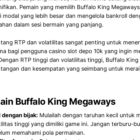
nifikan. Pemain yang memilih Buffalo King Megaways
i modal yang lebih besar dan mengelola bankroll den
ahan dalam sesi bermain yang panjang.
ng RTP dan volatilitas sangat penting untuk menen
ama bagi pengguna casino slot depo 10k yang ingin 
engan RTP tinggi dan volatilitas tinggi, Buffalo Ki
tangan dan kesempatan yang seimbang untuk mera
ain Buffalo King Megaways
 dengan bijak:
Mulailah dengan taruhan kecil untuk 
ilitas tinggi yang dimiliki game ini. Jangan terburu-
elum memahami pola permainan.