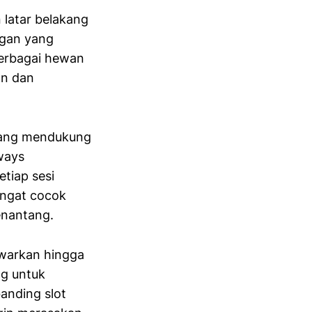
latar belakang
ngan yang
berbagai hewan
an dan
 yang mendukung
aways
tiap sesi
angat cocok
enantang.
warkan hingga
ng untuk
anding slot