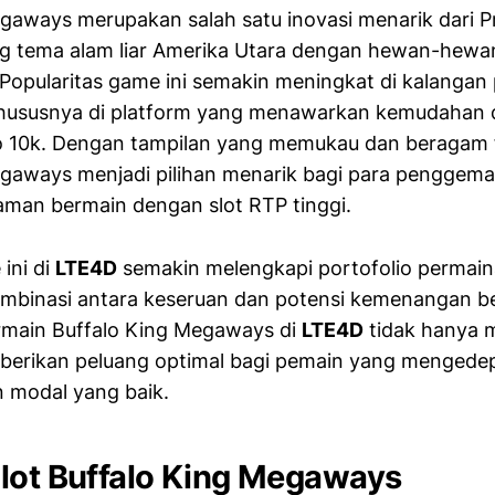
gaways merupakan salah satu inovasi menarik dari P
 tema alam liar Amerika Utara dengan hewan-hewan
Popularitas game ini semakin meningkat di kalangan 
khususnya di platform yang menawarkan kemudahan d
o 10k. Dengan tampilan yang memukau dan beragam f
gaways menjadi pilihan menarik bagi para penggema
aman bermain dengan slot RTP tinggi.
ini di
LTE4D
semakin melengkapi portofolio permai
binasi antara keseruan dan potensi kemenangan be
main Buffalo King Megaways di
LTE4D
tidak hanya 
mberikan peluang optimal bagi pemain yang mengedep
 modal yang baik.
lot Buffalo King Megaways