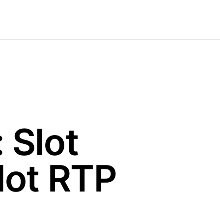
 Slot
lot RTP