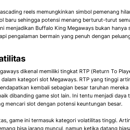
ur cascading reels memungkinkan simbol pemenang hil
ol baru sehingga potensi menang berturut-turut sema
 ini menjadikan Buffalo King Megaways bukan hanya s
etapi pengalaman bermain yang penuh dengan peluang
tilitas
gaways dikenal memiliki tingkat RTP (Return To Play
i dalam kategori slot Megaways. RTP yang tinggi art
endapatkan kembali sebagian besar taruhan mereka
ik dibanding game slot lain. Ini tentu menjadi daya ta
g mencari slot dengan potensi keuntungan besar.
itas, game ini termasuk kategori volatilitas tinggi. Art
ang bisa jarang muncul, namun ketika datang bias