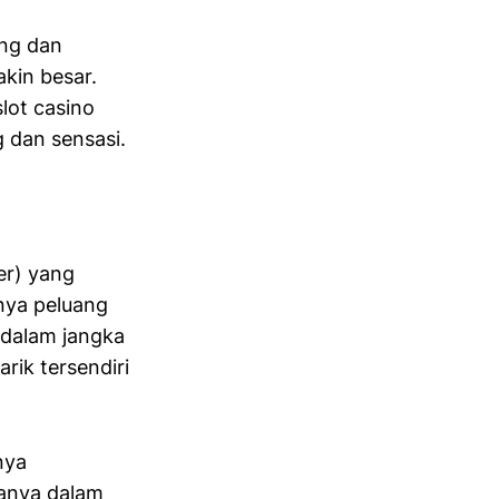
ang dan
kin besar.
lot casino
 dan sensasi.
er) yang
inya peluang
 dalam jangka
rik tersendiri
inya
anya dalam