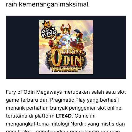
raih kemenangan maksimal.
Fury of Odin Megaways merupakan salah satu slot
game terbaru dari Pragmatic Play yang berhasil
menarik perhatian banyak penggemar slot online,
terutama di platform
LTE4D
. Game ini
mengangkat tema mitologi Nordik yang mistis dan
penuh aksi, menghadirkan pengalaman bermain