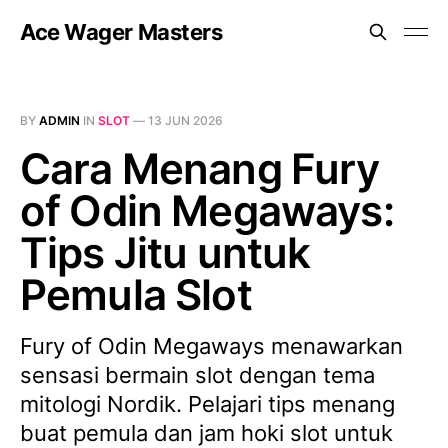
Ace Wager Masters
BY
ADMIN
IN
SLOT
—
13 JUN 2026
Cara Menang Fury
of Odin Megaways:
Tips Jitu untuk
Pemula Slot
Fury of Odin Megaways menawarkan
sensasi bermain slot dengan tema
mitologi Nordik. Pelajari tips menang
buat pemula dan jam hoki slot untuk