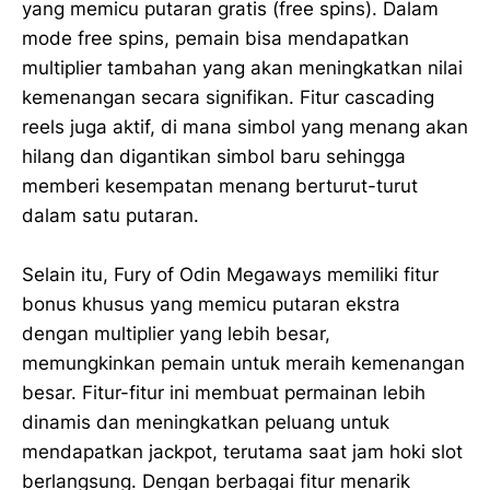
yang memicu putaran gratis (free spins). Dalam
mode free spins, pemain bisa mendapatkan
multiplier tambahan yang akan meningkatkan nilai
kemenangan secara signifikan. Fitur cascading
reels juga aktif, di mana simbol yang menang akan
hilang dan digantikan simbol baru sehingga
memberi kesempatan menang berturut-turut
dalam satu putaran.
Selain itu, Fury of Odin Megaways memiliki fitur
bonus khusus yang memicu putaran ekstra
dengan multiplier yang lebih besar,
memungkinkan pemain untuk meraih kemenangan
besar. Fitur-fitur ini membuat permainan lebih
dinamis dan meningkatkan peluang untuk
mendapatkan jackpot, terutama saat jam hoki slot
berlangsung. Dengan berbagai fitur menarik