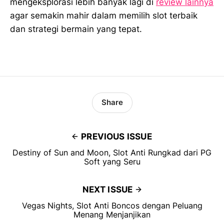
mengeksplorasi lebih banyak lagi di
review lainnya
agar semakin mahir dalam memilih slot terbaik
dan strategi bermain yang tepat.
Share
PREVIOUS ISSUE
Destiny of Sun and Moon, Slot Anti Rungkad dari PG
Soft yang Seru
NEXT ISSUE
Vegas Nights, Slot Anti Boncos dengan Peluang
Menang Menjanjikan