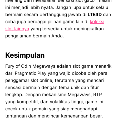
menang dan merasakan sensasi slot gacor malam
ini menjadi lebih nyata. Jangan lupa untuk selalu
bermain secara bertanggung jawab di
LTE4D
dan
coba juga berbagai pilihan game lain di
koleksi
slot lainnya
yang tersedia untuk meningkatkan
pengalaman bermain Anda.
Kesimpulan
Fury of Odin Megaways adalah slot game menarik
dari Pragmatic Play yang wajib dicoba oleh para
penggemar slot online, terutama yang mencari
sensasi bermain dengan tema unik dan fitur
lengkap. Dengan mekanisme Megaways, RTP
yang kompetitif, dan volatilitas tinggi, game ini
cocok untuk pemain yang siap menghadapi
tantangan dan mengincar kemenangan besar.