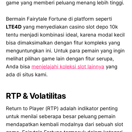
game yang memberi peluang menang lebih tinggi.
Bermain Fairytale Fortune di platform seperti
LTE4D
yang menyediakan casino slot depo 10k
tentu menjadi kombinasi ideal, karena modal kecil
bisa dimaksimalkan dengan fitur kompleks yang
menguntungkan ini. Untuk para pemain yang ingin
melihat pilihan game lain dengan fitur serupa,
Anda bisa
menjelajahi koleksi slot lainnya
yang
ada di situs kami.
RTP & Volatilitas
Return to Player (RTP) adalah indikator penting
untuk menilai seberapa besar peluang pemain
mendapatkan kembali modalnya dari sebuah slot