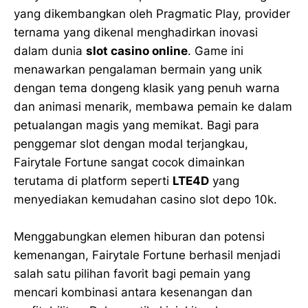
yang dikembangkan oleh Pragmatic Play, provider
ternama yang dikenal menghadirkan inovasi
dalam dunia
slot casino online
. Game ini
menawarkan pengalaman bermain yang unik
dengan tema dongeng klasik yang penuh warna
dan animasi menarik, membawa pemain ke dalam
petualangan magis yang memikat. Bagi para
penggemar slot dengan modal terjangkau,
Fairytale Fortune sangat cocok dimainkan
terutama di platform seperti
LTE4D
yang
menyediakan kemudahan casino slot depo 10k.
Menggabungkan elemen hiburan dan potensi
kemenangan, Fairytale Fortune berhasil menjadi
salah satu pilihan favorit bagi pemain yang
mencari kombinasi antara kesenangan dan