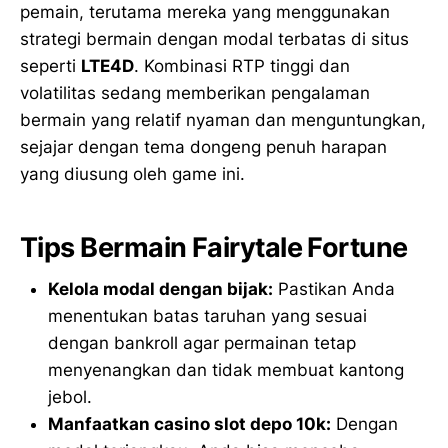
pemain, terutama mereka yang menggunakan
strategi bermain dengan modal terbatas di situs
seperti
LTE4D
. Kombinasi RTP tinggi dan
volatilitas sedang memberikan pengalaman
bermain yang relatif nyaman dan menguntungkan,
sejajar dengan tema dongeng penuh harapan
yang diusung oleh game ini.
Tips Bermain Fairytale Fortune
Kelola modal dengan bijak:
Pastikan Anda
menentukan batas taruhan yang sesuai
dengan bankroll agar permainan tetap
menyenangkan dan tidak membuat kantong
jebol.
Manfaatkan casino slot depo 10k:
Dengan