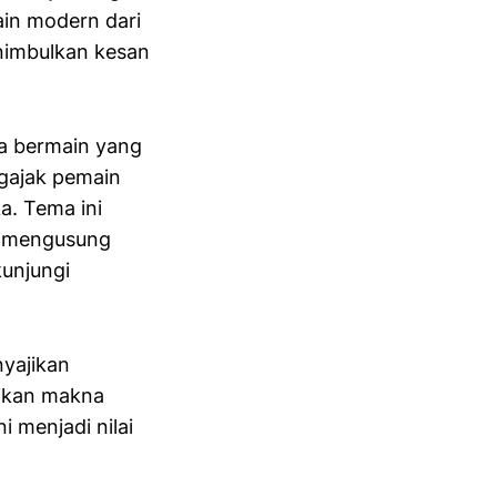
ain modern dari
enimbulkan kesan
na bermain yang
gajak pemain
a. Tema ini
a mengusung
kunjungi
nyajikan
rikan makna
i menjadi nilai