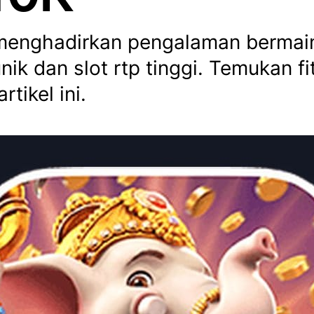
menghadirkan pengalaman bermain
ik dan slot rtp tinggi. Temukan fi
tikel ini.