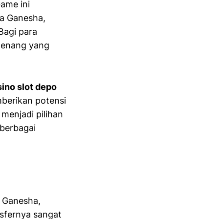
Game ini
a Ganesha,
Bagi para
menang yang
ino slot depo
berikan potensi
 menjadi pilihan
berbagai
a Ganesha,
sfernya sangat