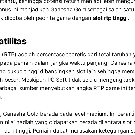
rtentu, sehingga potensi return menjadi lebih meng
bonus ini menjadikan Ganesha Gold sebagai salah satu 
ak dicoba oleh pecinta game dengan
slot rtp tinggi
.
tilitas
r (RTP) adalah persentase teoretis dari total taruhan
epada pemain dalam jangka waktu panjang. Ganesha 
ng cukup tinggi dibandingkan slot lain sehingga me
h besar. Meskipun PG Soft tidak selalu mengungkapk
 berbagai sumber menyebutkan angka RTP game ini te
.
s, Ganesha Gold berada pada level medium. Ini berarti
nilai hadiah yang didapatkan berada di antara slot
dah dan tinggi. Pemain dapat merasakan ketegangan s