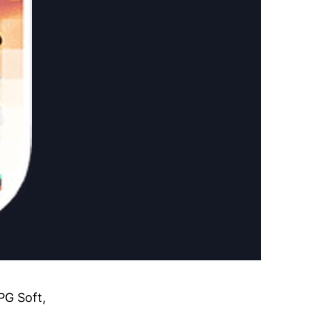
PG Soft,