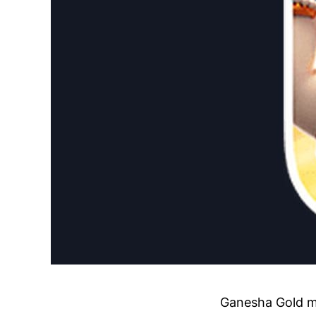
Ganesha Gold me