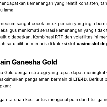
mendapatkan kemenangan yang relatif konsisten, ta
u lama.
as medium sangat cocok untuk pemain yang ingin ber
ekaligus menikmati sensasi kemenangan yang tidak te
sulit didapatkan. Kombinasi RTP dan volatilitas ini 
ah satu pilihan menarik di koleksi slot
casino slot de
ain Ganesha Gold
a Gold dengan strategi yang tepat dapat meningkat
aksimalkan pengalaman bermain di
LTE4D
. Berikut 
apkan:
gan taruhan kecil untuk mengenal pola dan fitur game