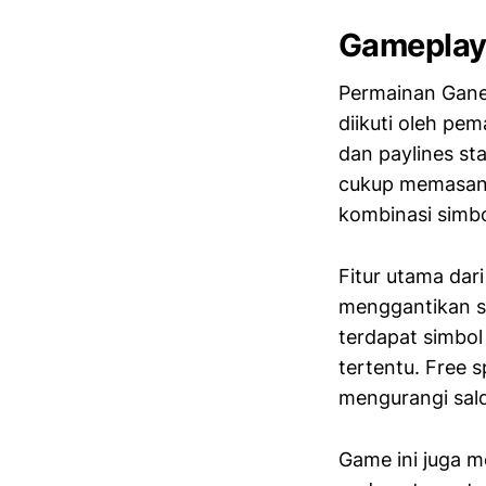
Gameplay 
Permainan Gane
diikuti oleh pe
dan paylines s
cukup memasang
kombinasi simbo
Fitur utama dar
menggantikan si
terdapat simbol
tertentu. Free
mengurangi sal
Game ini juga 