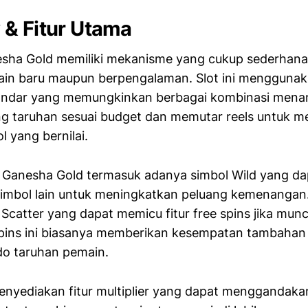
& Fitur Utama
sha Gold memiliki mekanisme yang cukup sederhan
main baru maupun berpengalaman. Slot ini menggunak
tandar yang memungkinkan berbagai kombinasi mena
 taruhan sesuai budget dan memutar reels untuk 
l yang bernilai.
i Ganesha Gold termasuk adanya simbol Wild yang da
mbol lain untuk meningkatkan peluang kemenangan. S
 Scatter yang dapat memicu fitur free spins jika mun
 spins ini biasanya memberikan kesempatan tambahan
do taruhan pemain.
menyediakan fitur multiplier yang dapat mengganda