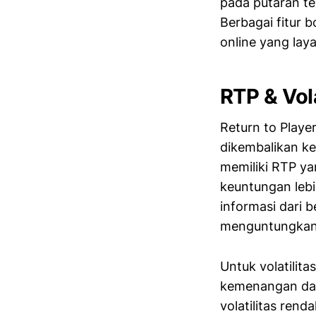
pada putaran te
Berbagai fitur 
online yang lay
RTP & Vola
Return to Playe
dikembalikan k
memiliki RTP ya
keuntungan lebi
informasi dari
menguntungkan
Untuk volatilita
kemenangan dan 
volatilitas ren