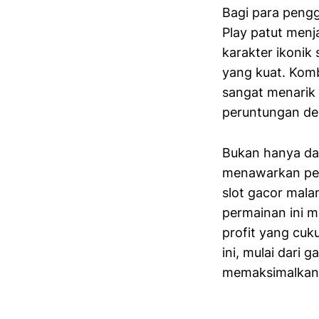
Bagi para pengg
Play patut menj
karakter ikonik
yang kuat. Kom
sangat menarik
peruntungan den
Bukan hanya dari
menawarkan pel
slot gacor mal
permainan ini 
profit yang cuk
ini, mulai dari 
memaksimalkan 