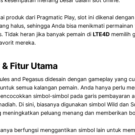
us kesempatan menang besar dalam slot online.
gai produk dari Pragmatic Play, slot ini dikenal dengan 
ang halus, sehingga Anda bisa menikmati permainan
. Tidak heran jika banyak pemain di
LTE4D
memilih g
favorit mereka.
& Fitur Utama
ules and Pegasus didesain dengan gameplay yang c
untuk semua kalangan pemain. Anda hanya perlu me
ncocokkan simbol-simbol pada garis pembayaran a
iah. Di sini, biasanya digunakan simbol Wild dan S
ng meningkatkan peluang menang dan memberikan b
asanya berfungsi menggantikan simbol lain untuk m