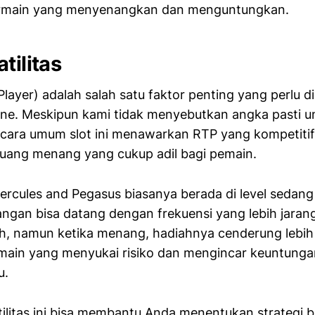
rmain yang menyenangkan dan menguntungkan.
tilitas
Player) adalah salah satu faktor penting yang perlu d
line. Meskipun kami tidak menyebutkan angka pasti u
cara umum slot ini menawarkan RTP yang kompetitif 
uang menang yang cukup adil bagi pemain.
 Hercules and Pegasus biasanya berada di level sedang
ngan bisa datang dengan frekuensi yang lebih jarang
dah, namun ketika menang, hadiahnya cenderung lebih b
main yang menyukai risiko dan mengincar keuntunga
u.
litas ini bisa membantu Anda menentukan strategi b