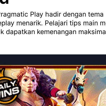
Pragmatic Play hadir dengan tema
play menarik. Pelajari tips main 
ntuk dapatkan kemenangan maksima