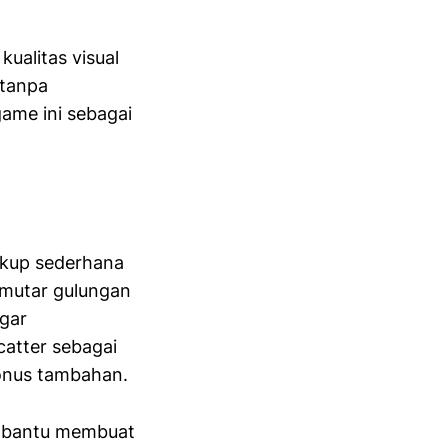
kualitas visual
 tanpa
ame ini sebagai
ukup sederhana
mutar gulungan
gar
catter sebagai
onus tambahan.
embantu membuat