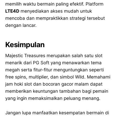
memilih waktu bermain paling efektif. Platform
LTE4D
menyediakan akses mudah untuk
mencoba dan mempraktikkan strategi tersebut
dengan lancar.
Kesimpulan
Majestic Treasures merupakan salah satu slot
menarik dari PG Soft yang menawarkan tema
megah serta fitur-fitur menguntungkan seperti
free spins, multiplier, dan simbol Wild. Memahami
jam hoki slot dan bocoran gacor malam dapat
memberikan keuntungan tambahan bagi pemain
yang ingin memaksimalkan peluang menang.
Jangan lupa manfaatkan kesempatan bermain di