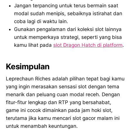
Jangan terpancing untuk terus bermain saat
modal sudah menipis, sebaiknya istirahat dan
coba lagi di waktu lain.
Gunakan pengalaman dari koleksi slot lainnya
untuk memperkaya strategi, seperti yang bisa
kamu lihat pada
slot Dragon Hatch di platform
.
Kesimpulan
Leprechaun Riches adalah pilihan tepat bagi kamu
yang ingin merasakan sensasi slot dengan tema
menarik dan peluang cuan modal receh. Dengan
fitur-fitur lengkap dan RTP yang bersahabat,
game ini cocok dimainkan pada jam hoki slot,
terutama jika kamu mencari slot gacor malam ini
untuk menambah keuntungan.