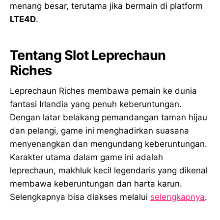
menang besar, terutama jika bermain di platform
LTE4D
.
Tentang Slot Leprechaun
Riches
Leprechaun Riches membawa pemain ke dunia
fantasi Irlandia yang penuh keberuntungan.
Dengan latar belakang pemandangan taman hijau
dan pelangi, game ini menghadirkan suasana
menyenangkan dan mengundang keberuntungan.
Karakter utama dalam game ini adalah
leprechaun, makhluk kecil legendaris yang dikenal
membawa keberuntungan dan harta karun.
Selengkapnya bisa diakses melalui
selengkapnya
.