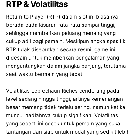
RTP & Volatilitas
Return to Player (RTP) dalam slot ini biasanya
berada pada kisaran rata-rata sampai tinggi,
sehingga memberikan peluang menang yang
cukup adil bagi pemain. Meskipun angka spesifik
RTP tidak disebutkan secara resmi, game ini
didesain untuk memberikan pengalaman yang
menguntungkan dalam jangka panjang, terutama
saat waktu bermain yang tepat.
Volatilitas Leprechaun Riches cenderung pada
level sedang hingga tinggi, artinya kemenangan
besar memang tidak terlalu sering, namun ketika
muncul hadiahnya cukup signifikan. Volatilitas
yang seperti ini cocok untuk pemain yang suka
tantangan dan siap untuk modal yang sedikit lebih