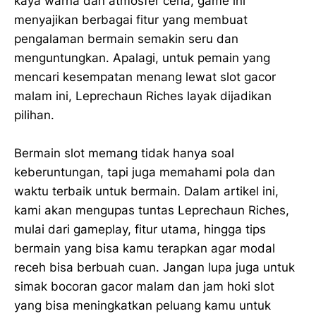
kaya warna dan atmosfer ceria, game ini
menyajikan berbagai fitur yang membuat
pengalaman bermain semakin seru dan
menguntungkan. Apalagi, untuk pemain yang
mencari kesempatan menang lewat slot gacor
malam ini, Leprechaun Riches layak dijadikan
pilihan.
Bermain slot memang tidak hanya soal
keberuntungan, tapi juga memahami pola dan
waktu terbaik untuk bermain. Dalam artikel ini,
kami akan mengupas tuntas Leprechaun Riches,
mulai dari gameplay, fitur utama, hingga tips
bermain yang bisa kamu terapkan agar modal
receh bisa berbuah cuan. Jangan lupa juga untuk
simak bocoran gacor malam dan jam hoki slot
yang bisa meningkatkan peluang kamu untuk