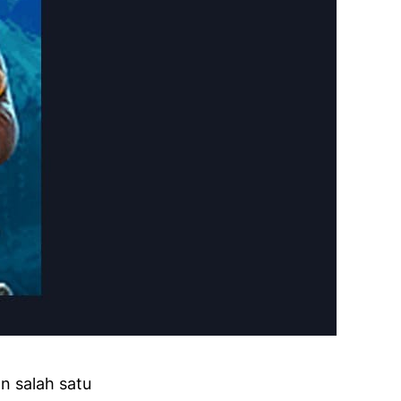
n salah satu