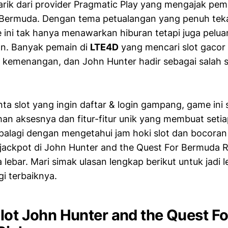
ik dari provider Pragmatic Play yang mengajak pema
a Bermuda. Dengan tema petualangan yang penuh teka
ini tak hanya menawarkan hiburan tetapi juga pel
an. Banyak pemain di
LTE4D
yang mencari slot gacor 
kemenangan, dan John Hunter hadir sebagai salah sa
nta slot yang ingin daftar & login gampang, game ini
n aksesnya dan fitur-fitur unik yang membuat setia
palagi dengan mengetahui jam hoki slot dan bocora
jackpot di John Hunter and the Quest For Bermuda R
 lebar. Mari simak ulasan lengkap berikut untuk jadi 
gi terbaiknya.
lot John Hunter and the Quest Fo