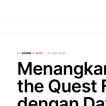
BY
ADMIN
IN
SLOT
—
27 JUN 2026
Menangkan
the Quest 
dengan Da