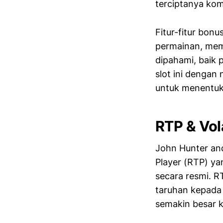
terciptanya ko
Fitur-fitur bon
permainan, mem
dipahami, baik
slot ini dengan
untuk menentuk
RTP & Vola
John Hunter and
Player (RTP) ya
secara resmi. 
taruhan kepada 
semakin besar 