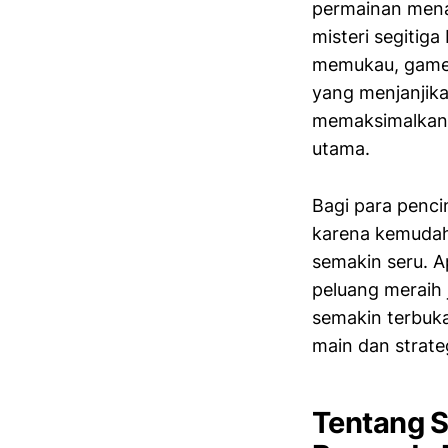
permainan menar
misteri segitig
memukau, game 
yang menjanjik
memaksimalkan 
utama.
Bagi para penci
karena kemudaha
semakin seru. A
peluang meraih 
semakin terbuka
main dan strate
Tentang S