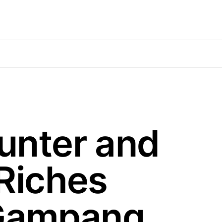
unter and
Riches
 Gampang