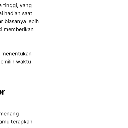
a tinggi, yang
ai hadiah saat
 biasanya lebih
nsi memberikan
tu menentukan
memilih waktu
or
 menang
 kamu terapkan