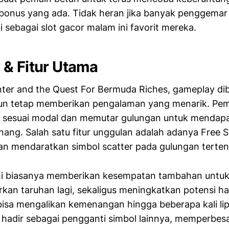
onus yang ada. Tidak heran jika banyak penggemar 
i sebagai slot gacor malam ini favorit mereka.
& Fitur Utama
ter and the Quest For Bermuda Riches, gameplay di
n tetap memberikan pengalaman yang menarik. Pem
n sesuai modal dan memutar gulungan untuk mendap
ang. Salah satu fitur unggulan adalah adanya Free S
an mendaratkan simbol scatter pada gulungan terten
n ini biasanya memberikan kesempatan tambahan unt
kan taruhan lagi, sekaligus meningkatkan potensi ha
bisa mengalikan kemenangan hingga beberapa kali lipat
a hadir sebagai pengganti simbol lainnya, memperbe