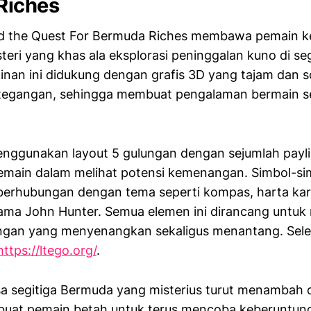
Riches
d the Quest For Bermuda Riches membawa pemain k
teri yang khas ala eksplorasi peninggalan kuno di se
nan ini didukung dengan grafis 3D yang tajam dan 
egangan, sehingga membuat pengalaman bermain s
enggunakan layout 5 gulungan dengan sejumlah payli
ain dalam melihat potensi kemenangan. Simbol-si
 berhubungan dengan tema seperti kompas, harta kar
tama John Hunter. Semua elemen ini dirancang untu
angan yang menyenangkan sekaligus menantang. Sel
https://ltego.org/
.
nsa segitiga Bermuda yang misterius turut menambah d
mbuat pemain betah untuk terus mencoba keberuntun