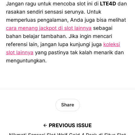
Jangan ragu untuk mencoba slot ini di
LTE4D
dan
rasakan sendiri sensasi serunya. Untuk
memperluas pengalaman, Anda juga bisa melihat
cara menang jackpot di slot lainnya
sebagai
bahan belajar tambahan. Jika ingin mencari
referensi lain, jangan lupa kunjungi juga
koleksi
slot lainnya
yang pastinya tak kalah menarik dan
menguntungkan.
Share
PREVIOUS ISSUE
Nikmati Sensasi Slot Wolf Gold 4 Pack di Situs Slot