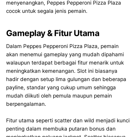
menyenangkan, Peppes Pepperoni Pizza Plaza
cocok untuk segala jenis pemain.
Gameplay & Fitur Utama
Dalam Peppes Pepperoni Pizza Plaza, pemain
akan menemui gameplay yang mudah dipahami
walaupun terdapat berbagai fitur menarik untuk
meningkatkan kemenangan. Slot ini biasanya
hadir dengan setup lima gulungan dan beberapa
payline, standar yang cukup umum sehingga
mudah diikuti oleh pemula maupun pemain
berpengalaman.
Fitur utama seperti scatter dan wild menjadi kunci
penting dalam membuka putaran bonus dan