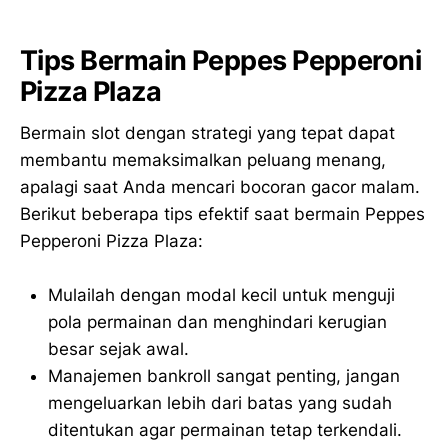
Tips Bermain Peppes Pepperoni
Pizza Plaza
Bermain slot dengan strategi yang tepat dapat
membantu memaksimalkan peluang menang,
apalagi saat Anda mencari bocoran gacor malam.
Berikut beberapa tips efektif saat bermain Peppes
Pepperoni Pizza Plaza:
Mulailah dengan modal kecil untuk menguji
pola permainan dan menghindari kerugian
besar sejak awal.
Manajemen bankroll sangat penting, jangan
mengeluarkan lebih dari batas yang sudah
ditentukan agar permainan tetap terkendali.