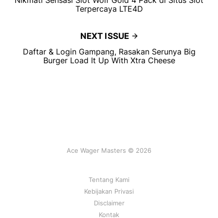
Terpercaya LTE4D
NEXT ISSUE
Daftar & Login Gampang, Rasakan Serunya Big
Burger Load It Up With Xtra Cheese
Ace Wager Masters © 2026
Tentang Kami
Kebijakan Privasi
Disclaimer
Kontak