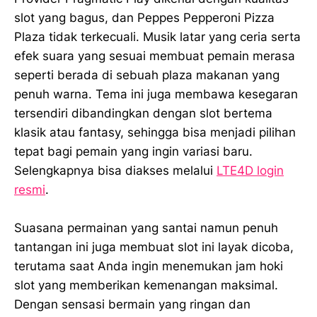
slot yang bagus, dan Peppes Pepperoni Pizza
Plaza tidak terkecuali. Musik latar yang ceria serta
efek suara yang sesuai membuat pemain merasa
seperti berada di sebuah plaza makanan yang
penuh warna. Tema ini juga membawa kesegaran
tersendiri dibandingkan dengan slot bertema
klasik atau fantasy, sehingga bisa menjadi pilihan
tepat bagi pemain yang ingin variasi baru.
Selengkapnya bisa diakses melalui
LTE4D login
resmi
.
Suasana permainan yang santai namun penuh
tantangan ini juga membuat slot ini layak dicoba,
terutama saat Anda ingin menemukan jam hoki
slot yang memberikan kemenangan maksimal.
Dengan sensasi bermain yang ringan dan