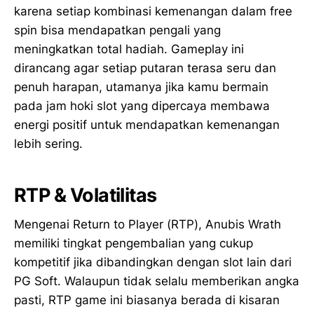
karena setiap kombinasi kemenangan dalam free
spin bisa mendapatkan pengali yang
meningkatkan total hadiah. Gameplay ini
dirancang agar setiap putaran terasa seru dan
penuh harapan, utamanya jika kamu bermain
pada jam hoki slot yang dipercaya membawa
energi positif untuk mendapatkan kemenangan
lebih sering.
RTP & Volatilitas
Mengenai Return to Player (RTP), Anubis Wrath
memiliki tingkat pengembalian yang cukup
kompetitif jika dibandingkan dengan slot lain dari
PG Soft. Walaupun tidak selalu memberikan angka
pasti, RTP game ini biasanya berada di kisaran