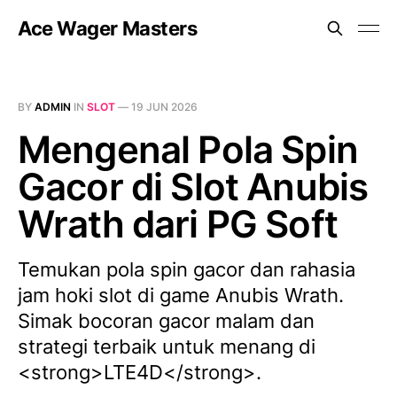
Ace Wager Masters
BY
ADMIN
IN
SLOT
—
19 JUN 2026
Mengenal Pola Spin
Gacor di Slot Anubis
Wrath dari PG Soft
Temukan pola spin gacor dan rahasia
jam hoki slot di game Anubis Wrath.
Simak bocoran gacor malam dan
strategi terbaik untuk menang di
<strong>LTE4D</strong>.