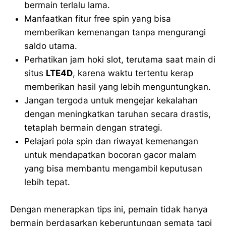
bermain terlalu lama.
Manfaatkan fitur free spin yang bisa
memberikan kemenangan tanpa mengurangi
saldo utama.
Perhatikan jam hoki slot, terutama saat main di
situs
LTE4D
, karena waktu tertentu kerap
memberikan hasil yang lebih menguntungkan.
Jangan tergoda untuk mengejar kekalahan
dengan meningkatkan taruhan secara drastis,
tetaplah bermain dengan strategi.
Pelajari pola spin dan riwayat kemenangan
untuk mendapatkan bocoran gacor malam
yang bisa membantu mengambil keputusan
lebih tepat.
Dengan menerapkan tips ini, pemain tidak hanya
bermain berdasarkan keberuntungan semata tapi