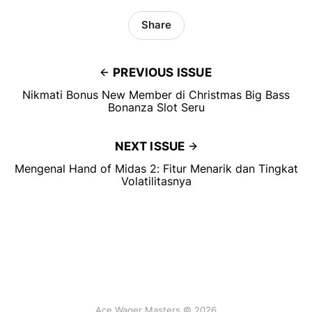
Share
PREVIOUS ISSUE
Nikmati Bonus New Member di Christmas Big Bass
Bonanza Slot Seru
NEXT ISSUE
Mengenal Hand of Midas 2: Fitur Menarik dan Tingkat
Volatilitasnya
Ace Wager Masters © 2026