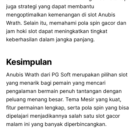
juga strategi yang dapat membantu
mengoptimalkan kemenangan di slot Anubis
Wrath. Selain itu, memahami pola spin gacor dan
jam hoki slot dapat meningkatkan tingkat
keberhasilan dalam jangka panjang.
Kesimpulan
Anubis Wrath dari PG Soft merupakan pilihan slot
yang menarik bagi pemain yang mencari
pengalaman bermain penuh tantangan dengan
peluang menang besar. Tema Mesir yang kuat,
fitur permainan lengkap, serta pola spin yang bisa
dipelajari menjadikannya salah satu slot gacor
malam ini yang banyak diperbincangkan.