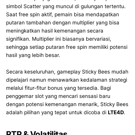
simbol Scatter yang muncul di gulungan tertentu.
Saat free spin aktif, pemain bisa mendapatkan
putaran tambahan dengan multiplier yang bisa
meningkatkan hasil kemenangan secara
signifikan. Multiplier ini biasanya bervariasi,
sehingga setiap putaran free spin memiliki potensi
hasil yang lebih besar.
Secara keseluruhan, gameplay Sticky Bees mudah
dipelajari namun menawarkan kedalaman strategi
melalui fitur-fitur bonus yang tersedia. Bagi
penggemar slot yang mencari sensasi baru
dengan potensi kemenangan menarik, Sticky Bees
adalah pilihan yang tepat untuk dicoba di
LTE4D
.
RTP & Volatilitas