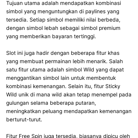
Tujuan utama adalah mendapatkan kombinasi
simbol yang menguntungkan di paylines yang
tersedia. Setiap simbol memiliki nilai berbeda,
dengan simbol lebah sebagai simbol premium
yang memberikan bayaran tertinggi.
Slot ini juga hadir dengan beberapa fitur khas
yang membuat permainan lebih menarik. Salah
satu fitur utama adalah simbol Wild yang dapat
menggantikan simbol lain untuk membentuk
kombinasi kemenangan. Selain itu, fitur Sticky
Wild unik di mana wild akan tetap menempel pada
gulungan selama beberapa putaran,
meningkatkan peluang mendapatkan kemenangan
berturut-turut.
Fitur Free Spin juga tersedia, biasanya dipicu oleh