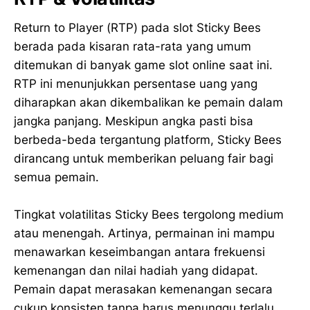
Return to Player (RTP) pada slot Sticky Bees
berada pada kisaran rata-rata yang umum
ditemukan di banyak game slot online saat ini.
RTP ini menunjukkan persentase uang yang
diharapkan akan dikembalikan ke pemain dalam
jangka panjang. Meskipun angka pasti bisa
berbeda-beda tergantung platform, Sticky Bees
dirancang untuk memberikan peluang fair bagi
semua pemain.
Tingkat volatilitas Sticky Bees tergolong medium
atau menengah. Artinya, permainan ini mampu
menawarkan keseimbangan antara frekuensi
kemenangan dan nilai hadiah yang didapat.
Pemain dapat merasakan kemenangan secara
cukup konsisten tanpa harus menunggu terlalu