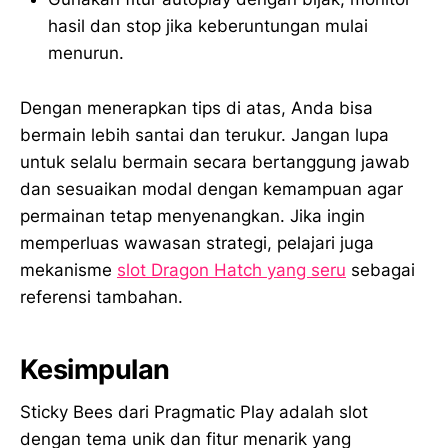
hasil dan stop jika keberuntungan mulai
menurun.
Dengan menerapkan tips di atas, Anda bisa
bermain lebih santai dan terukur. Jangan lupa
untuk selalu bermain secara bertanggung jawab
dan sesuaikan modal dengan kemampuan agar
permainan tetap menyenangkan. Jika ingin
memperluas wawasan strategi, pelajari juga
mekanisme
slot Dragon Hatch yang seru
sebagai
referensi tambahan.
Kesimpulan
Sticky Bees dari Pragmatic Play adalah slot
dengan tema unik dan fitur menarik yang