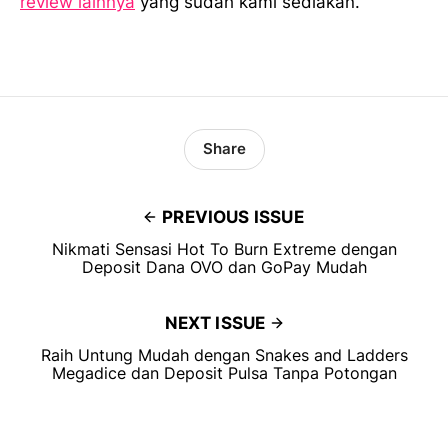
review lainnya
yang sudah kami sediakan.
Share
PREVIOUS ISSUE
Nikmati Sensasi Hot To Burn Extreme dengan
Deposit Dana OVO dan GoPay Mudah
NEXT ISSUE
Raih Untung Mudah dengan Snakes and Ladders
Megadice dan Deposit Pulsa Tanpa Potongan