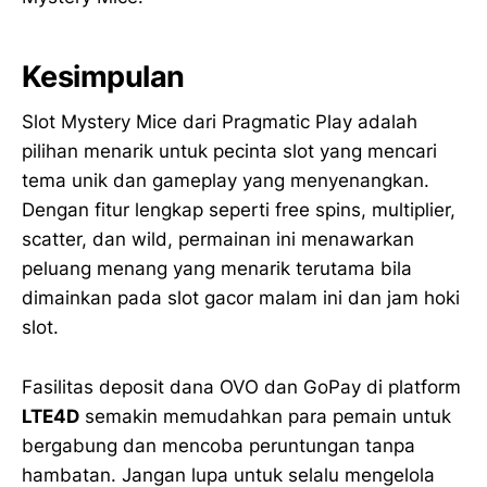
Kesimpulan
Slot Mystery Mice dari Pragmatic Play adalah
pilihan menarik untuk pecinta slot yang mencari
tema unik dan gameplay yang menyenangkan.
Dengan fitur lengkap seperti free spins, multiplier,
scatter, dan wild, permainan ini menawarkan
peluang menang yang menarik terutama bila
dimainkan pada slot gacor malam ini dan jam hoki
slot.
Fasilitas deposit dana OVO dan GoPay di platform
LTE4D
semakin memudahkan para pemain untuk
bergabung dan mencoba peruntungan tanpa
hambatan. Jangan lupa untuk selalu mengelola