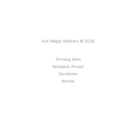
Ace Wager Masters © 2026
Tentang Kami
Kebijakan Privasi
Disclaimer
Kontak
Link:
lte 4d