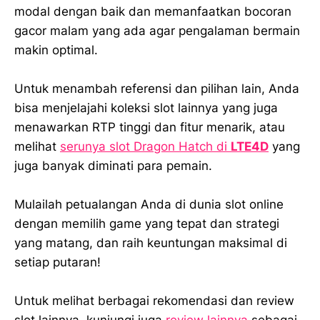
modal dengan baik dan memanfaatkan bocoran
gacor malam yang ada agar pengalaman bermain
makin optimal.
Untuk menambah referensi dan pilihan lain, Anda
bisa menjelajahi koleksi slot lainnya yang juga
menawarkan RTP tinggi dan fitur menarik, atau
melihat
serunya slot Dragon Hatch di
LTE4D
yang
juga banyak diminati para pemain.
Mulailah petualangan Anda di dunia slot online
dengan memilih game yang tepat dan strategi
yang matang, dan raih keuntungan maksimal di
setiap putaran!
Untuk melihat berbagai rekomendasi dan review