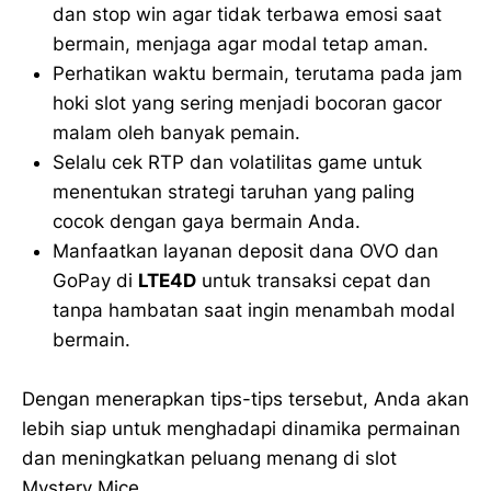
dan stop win agar tidak terbawa emosi saat
bermain, menjaga agar modal tetap aman.
Perhatikan waktu bermain, terutama pada jam
hoki slot yang sering menjadi bocoran gacor
malam oleh banyak pemain.
Selalu cek RTP dan volatilitas game untuk
menentukan strategi taruhan yang paling
cocok dengan gaya bermain Anda.
Manfaatkan layanan deposit dana OVO dan
GoPay di
LTE4D
untuk transaksi cepat dan
tanpa hambatan saat ingin menambah modal
bermain.
Dengan menerapkan tips-tips tersebut, Anda akan
lebih siap untuk menghadapi dinamika permainan
dan meningkatkan peluang menang di slot
Mystery Mice.