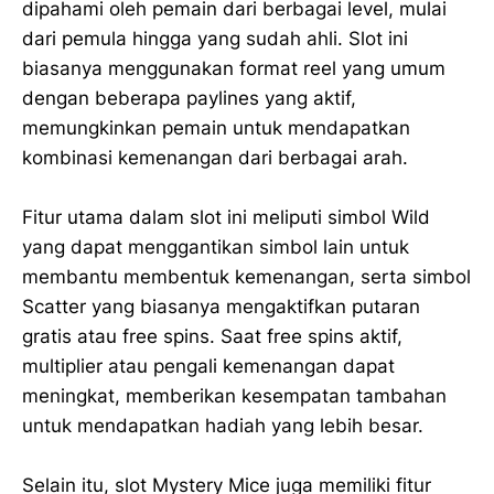
dipahami oleh pemain dari berbagai level, mulai
dari pemula hingga yang sudah ahli. Slot ini
biasanya menggunakan format reel yang umum
dengan beberapa paylines yang aktif,
memungkinkan pemain untuk mendapatkan
kombinasi kemenangan dari berbagai arah.
Fitur utama dalam slot ini meliputi simbol Wild
yang dapat menggantikan simbol lain untuk
membantu membentuk kemenangan, serta simbol
Scatter yang biasanya mengaktifkan putaran
gratis atau free spins. Saat free spins aktif,
multiplier atau pengali kemenangan dapat
meningkat, memberikan kesempatan tambahan
untuk mendapatkan hadiah yang lebih besar.
Selain itu, slot Mystery Mice juga memiliki fitur