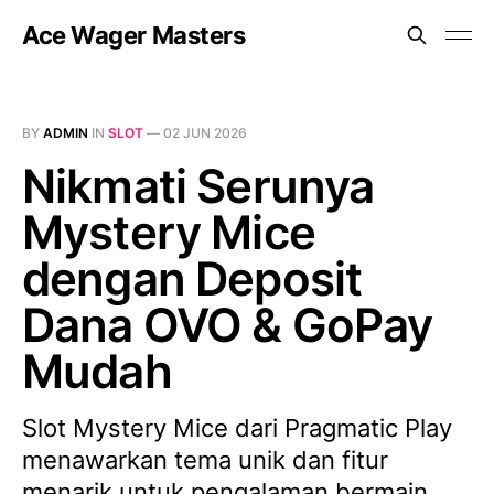
Ace Wager Masters
BY
ADMIN
IN
SLOT
—
02 JUN 2026
Nikmati Serunya
Mystery Mice
dengan Deposit
Dana OVO & GoPay
Mudah
Slot Mystery Mice dari Pragmatic Play
menawarkan tema unik dan fitur
menarik untuk pengalaman bermain