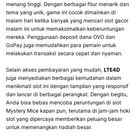
menang tinggi. Dengan berbagai fitur menarik dan
tema yang unik, game ini cocok dimainkan di
malam hari ketika banyak yang mencari slot gacor
malam ini untuk memaksimalkan keberuntungan
mereka. Penggunaan deposit dana OVO dan
GoPay juga memudahkan para pemain untuk
melakukan transaksi secara cepat dan nyaman.
Selain akses pembayaran yang mudah,
LTE4D
juga menyediakan berbagai kemudahan dalam
menikmati slot ini dengan tampilan yang responsif
dan lancar di berbagai perangkat. Dengan begitu,
Anda bisa bebas mencoba peruntungan di slot
Mystery Mice kapan pun, terutama di jam-jam hoki
slot yang dipercaya memberikan peluang besar
untuk memenangkan hadiah besar.