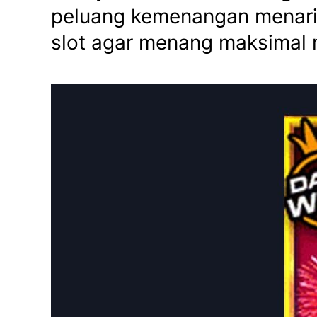
peluang kemenangan menarik.
slot agar menang maksimal 