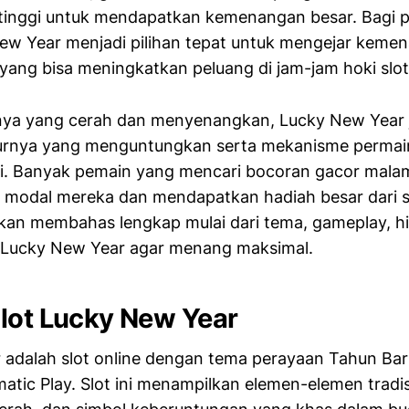
 tinggi untuk mendapatkan kemenangan besar. Bagi 
New Year menjadi pilihan tepat untuk mengejar kem
 yang bisa meningkatkan peluang di jam-jam hoki slot
nnya yang cerah dan menyenangkan, Lucky New Year j
iturnya yang menguntungkan serta mekanisme perma
. Banyak pemain yang mencari bocoran gacor malam
modal mereka dan mendapatkan hadiah besar dari sl
a akan membahas lengkap mulai dari tema, gameplay, h
 Lucky New Year agar menang maksimal.
lot Lucky New Year
 adalah slot online dengan tema perayaan Tahun Bar
gmatic Play. Slot ini menampilkan elemen-elemen tradis