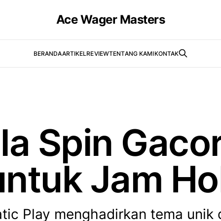
Ace Wager Masters
BERANDA
ARTIKEL
REVIEW
TENTANG KAMI
KONTAK
la Spin Gaco
ntuk Jam Hok
tic Play menghadirkan tema unik 