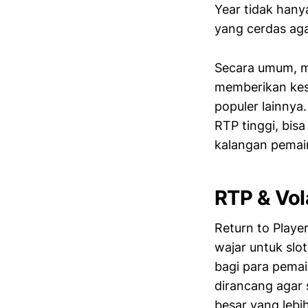
Year tidak hany
yang cerdas ag
Secara umum, m
memberikan kese
populer lainnya
RTP tinggi, bisa
kalangan pemai
RTP & Vola
Return to Playe
wajar untuk sl
bagi para pemai
dirancang agar
besar yang lebi