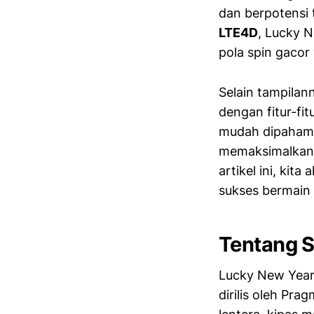
dan berpotensi
LTE4D
, Lucky 
pola spin gacor
Selain tampila
dengan fitur-f
mudah dipahami
memaksimalkan 
artikel ini, kit
sukses bermain
Tentang S
Lucky New Year
dirilis oleh Pra