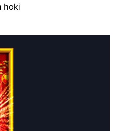
m hoki