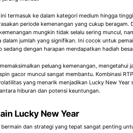
e ini termasuk ke dalam kategori medium hingga tinggi
rasakan periode kemenangan yang cukup beragam. Da
kemenangan mungkin tidak selalu sering muncul, na
 dalam jumlah yang signifikan. Ini cocok untuk pema
ko sedang dengan harapan mendapatkan hadiah besa
n memaksimalkan peluang kemenangan, mengetahui ja
 spin gacor muncul sangat membantu. Kombinasi RT
volatilitas yang menarik menjadikan Lucky New Year s
antara hiburan dan potensi keuntungan.
ain Lucky New Year
bermain dan strategi yang tepat sangat penting unt