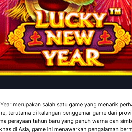
 Year merupakan salah satu game yang menarik perha
ine, terutama di kalangan penggemar game dari prov
ema perayaan tahun baru yang penuh warna dan simb
khas di Asia, game ini menawarkan pengalaman berm