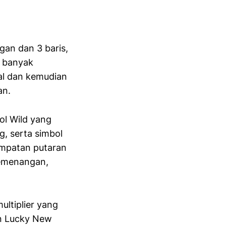
gan dan 3 baris,
n banyak
al dan kemudian
an.
ol Wild yang
, serta simbol
empatan putaran
kemenangan,
ltiplier yang
kan Lucky New