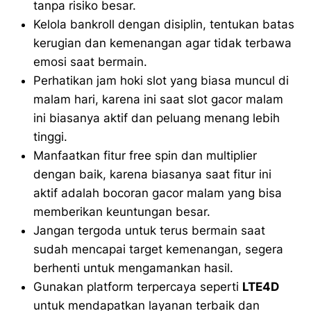
tanpa risiko besar.
Kelola bankroll dengan disiplin, tentukan batas
kerugian dan kemenangan agar tidak terbawa
emosi saat bermain.
Perhatikan jam hoki slot yang biasa muncul di
malam hari, karena ini saat slot gacor malam
ini biasanya aktif dan peluang menang lebih
tinggi.
Manfaatkan fitur free spin dan multiplier
dengan baik, karena biasanya saat fitur ini
aktif adalah bocoran gacor malam yang bisa
memberikan keuntungan besar.
Jangan tergoda untuk terus bermain saat
sudah mencapai target kemenangan, segera
berhenti untuk mengamankan hasil.
Gunakan platform terpercaya seperti
LTE4D
untuk mendapatkan layanan terbaik dan