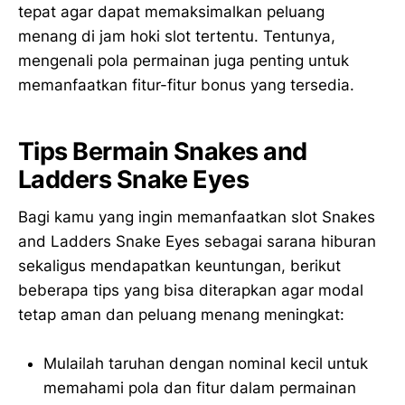
tepat agar dapat memaksimalkan peluang
menang di jam hoki slot tertentu. Tentunya,
mengenali pola permainan juga penting untuk
memanfaatkan fitur-fitur bonus yang tersedia.
Tips Bermain Snakes and
Ladders Snake Eyes
Bagi kamu yang ingin memanfaatkan slot Snakes
and Ladders Snake Eyes sebagai sarana hiburan
sekaligus mendapatkan keuntungan, berikut
beberapa tips yang bisa diterapkan agar modal
tetap aman dan peluang menang meningkat:
Mulailah taruhan dengan nominal kecil untuk
memahami pola dan fitur dalam permainan