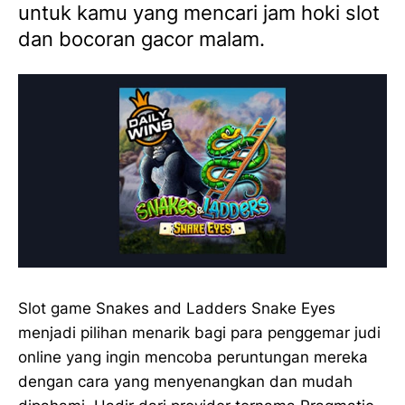
untuk kamu yang mencari jam hoki slot
dan bocoran gacor malam.
Slot game Snakes and Ladders Snake Eyes
menjadi pilihan menarik bagi para penggemar judi
online yang ingin mencoba peruntungan mereka
dengan cara yang menyenangkan dan mudah