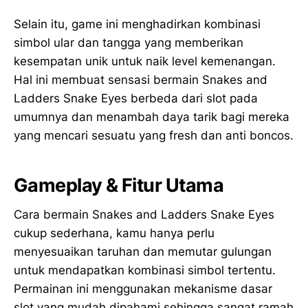
Selain itu, game ini menghadirkan kombinasi
simbol ular dan tangga yang memberikan
kesempatan unik untuk naik level kemenangan.
Hal ini membuat sensasi bermain Snakes and
Ladders Snake Eyes berbeda dari slot pada
umumnya dan menambah daya tarik bagi mereka
yang mencari sesuatu yang fresh dan anti boncos.
Gameplay & Fitur Utama
Cara bermain Snakes and Ladders Snake Eyes
cukup sederhana, kamu hanya perlu
menyesuaikan taruhan dan memutar gulungan
untuk mendapatkan kombinasi simbol tertentu.
Permainan ini menggunakan mekanisme dasar
slot yang mudah dipahami sehingga sangat ramah