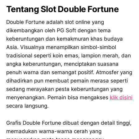
Tentang Slot Double Fortune
Double Fortune adalah slot online yang
dikembangkan oleh PG Soft dengan tema
keberuntungan dan kemakmuran khas budaya
Asia. Visualnya menampilkan simbol-simbol
tradisional seperti koin emas, lampion merah, dan
angka keberuntungan, menciptakan suasana
penuh warna dan semangat positif. Atmosfer yang
dihadirkan pun membuat pemain merasa seperti
sedang merayakan pesta keberuntungan yang
menyenangkan. Pemain bisa mengakses
klik disini
secara langsung.
Grafis Double Fortune dibuat dengan detail tinggi,
memadukan warna-warna cerah yang