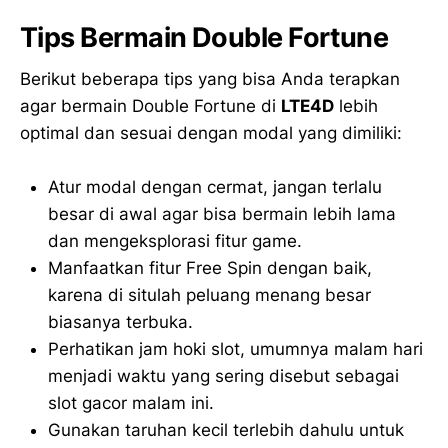
Tips Bermain Double Fortune
Berikut beberapa tips yang bisa Anda terapkan
agar bermain Double Fortune di
LTE4D
lebih
optimal dan sesuai dengan modal yang dimiliki:
Atur modal dengan cermat, jangan terlalu
besar di awal agar bisa bermain lebih lama
dan mengeksplorasi fitur game.
Manfaatkan fitur Free Spin dengan baik,
karena di situlah peluang menang besar
biasanya terbuka.
Perhatikan jam hoki slot, umumnya malam hari
menjadi waktu yang sering disebut sebagai
slot gacor malam ini.
Gunakan taruhan kecil terlebih dahulu untuk