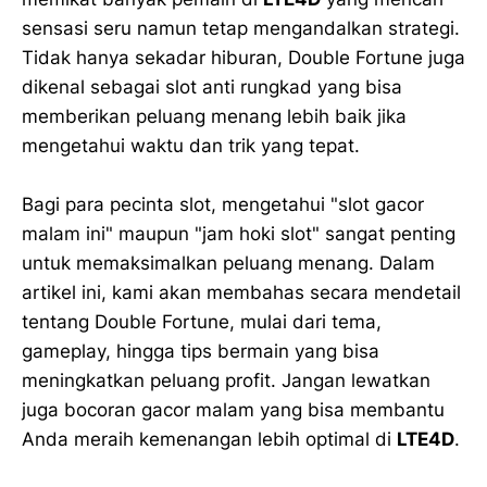
sensasi seru namun tetap mengandalkan strategi.
Tidak hanya sekadar hiburan, Double Fortune juga
dikenal sebagai slot anti rungkad yang bisa
memberikan peluang menang lebih baik jika
mengetahui waktu dan trik yang tepat.
Bagi para pecinta slot, mengetahui "slot gacor
malam ini" maupun "jam hoki slot" sangat penting
untuk memaksimalkan peluang menang. Dalam
artikel ini, kami akan membahas secara mendetail
tentang Double Fortune, mulai dari tema,
gameplay, hingga tips bermain yang bisa
meningkatkan peluang profit. Jangan lewatkan
juga bocoran gacor malam yang bisa membantu
Anda meraih kemenangan lebih optimal di
LTE4D
.