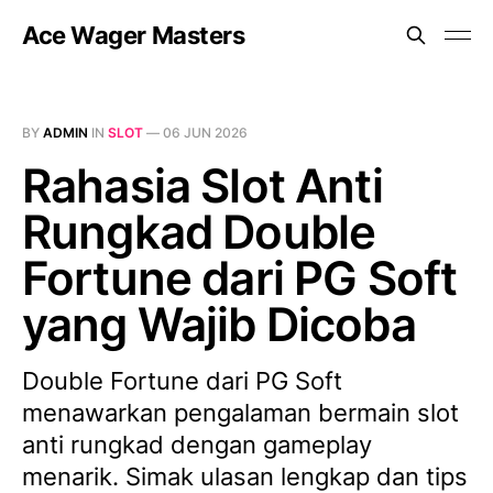
Ace Wager Masters
BY
ADMIN
IN
SLOT
—
06 JUN 2026
Rahasia Slot Anti
Rungkad Double
Fortune dari PG Soft
yang Wajib Dicoba
Double Fortune dari PG Soft
menawarkan pengalaman bermain slot
anti rungkad dengan gameplay
menarik. Simak ulasan lengkap dan tips