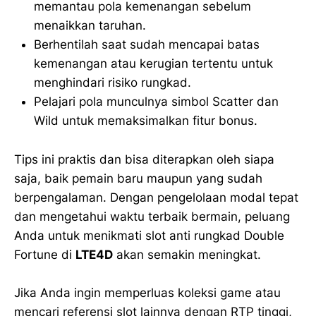
memantau pola kemenangan sebelum
menaikkan taruhan.
Berhentilah saat sudah mencapai batas
kemenangan atau kerugian tertentu untuk
menghindari risiko rungkad.
Pelajari pola munculnya simbol Scatter dan
Wild untuk memaksimalkan fitur bonus.
Tips ini praktis dan bisa diterapkan oleh siapa
saja, baik pemain baru maupun yang sudah
berpengalaman. Dengan pengelolaan modal tepat
dan mengetahui waktu terbaik bermain, peluang
Anda untuk menikmati slot anti rungkad Double
Fortune di
LTE4D
akan semakin meningkat.
Jika Anda ingin memperluas koleksi game atau
mencari referensi slot lainnya dengan RTP tinggi,