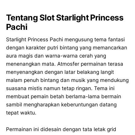
Tentang Slot Starlight Princess
Pachi
Starlight Princess Pachi mengusung tema fantasi
dengan karakter putri bintang yang memancarkan
aura magis dan warna-warna cerah yang
menenangkan mata. Atmosfer permainan terasa
menyenangkan dengan latar belakang langit
malam penuh bintang dan musik yang mendukung
suasana mistis namun tetap ringan. Tema ini
membuat pemain betah berlama-lama bermain
sambil mengharapkan keberuntungan datang
tepat waktu.
Permainan ini didesain dengan tata letak grid