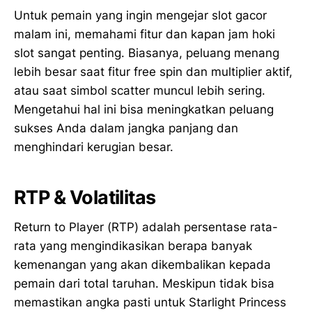
Untuk pemain yang ingin mengejar slot gacor
malam ini, memahami fitur dan kapan jam hoki
slot sangat penting. Biasanya, peluang menang
lebih besar saat fitur free spin dan multiplier aktif,
atau saat simbol scatter muncul lebih sering.
Mengetahui hal ini bisa meningkatkan peluang
sukses Anda dalam jangka panjang dan
menghindari kerugian besar.
RTP & Volatilitas
Return to Player (RTP) adalah persentase rata-
rata yang mengindikasikan berapa banyak
kemenangan yang akan dikembalikan kepada
pemain dari total taruhan. Meskipun tidak bisa
memastikan angka pasti untuk Starlight Princess