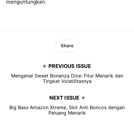
menguntungkan.
Share
PREVIOUS ISSUE
Mengenal Sweet Bonanza Dice: Fitur Menarik dan
Tingkat Volatilitasnya
NEXT ISSUE
Big Bass Amazon Xtreme, Slot Anti Boncos dengan
Peluang Menarik