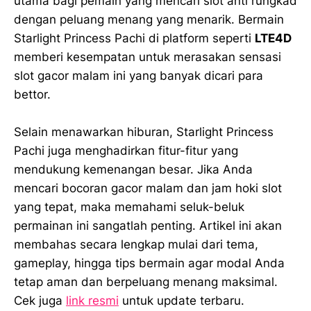
utama bagi pemain yang mencari slot anti rungkad
dengan peluang menang yang menarik. Bermain
Starlight Princess Pachi di platform seperti
LTE4D
memberi kesempatan untuk merasakan sensasi
slot gacor malam ini yang banyak dicari para
bettor.
Selain menawarkan hiburan, Starlight Princess
Pachi juga menghadirkan fitur-fitur yang
mendukung kemenangan besar. Jika Anda
mencari bocoran gacor malam dan jam hoki slot
yang tepat, maka memahami seluk-beluk
permainan ini sangatlah penting. Artikel ini akan
membahas secara lengkap mulai dari tema,
gameplay, hingga tips bermain agar modal Anda
tetap aman dan berpeluang menang maksimal.
Cek juga
link resmi
untuk update terbaru.