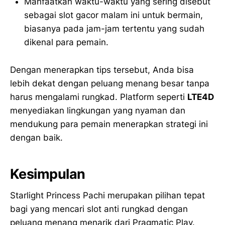
Manfaatkan waktu-waktu yang sering disebut
sebagai slot gacor malam ini untuk bermain,
biasanya pada jam-jam tertentu yang sudah
dikenal para pemain.
Dengan menerapkan tips tersebut, Anda bisa
lebih dekat dengan peluang menang besar tanpa
harus mengalami rungkad. Platform seperti
LTE4D
menyediakan lingkungan yang nyaman dan
mendukung para pemain menerapkan strategi ini
dengan baik.
Kesimpulan
Starlight Princess Pachi merupakan pilihan tepat
bagi yang mencari slot anti rungkad dengan
peluang menang menarik dari Pragmatic Play.