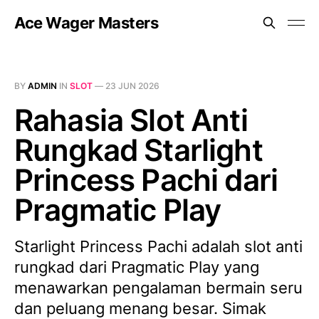
Ace Wager Masters
BY
ADMIN
IN
SLOT
—
23 JUN 2026
Rahasia Slot Anti
Rungkad Starlight
Princess Pachi dari
Pragmatic Play
Starlight Princess Pachi adalah slot anti
rungkad dari Pragmatic Play yang
menawarkan pengalaman bermain seru
dan peluang menang besar. Simak