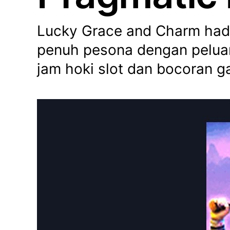
Lucky Grace and Charm hadi
penuh pesona dengan peluang
jam hoki slot dan bocoran 