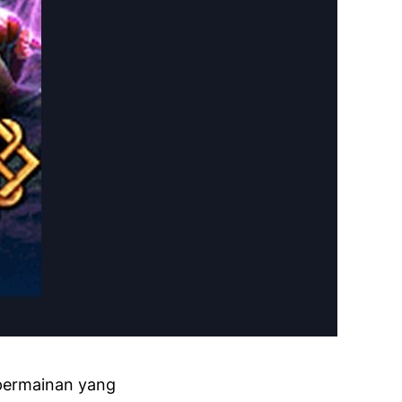
 permainan yang