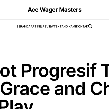
Ace Wager Masters
BERANDA
ARTIKEL
REVIEW
TENTANG KAMI
KONTAK
ot Progresif 
 Grace and C
Play