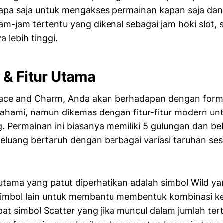
pa saja untuk mengakses permainan kapan saja dan 
am-jam tertentu yang dikenal sebagai jam hoki slot, 
 lebih tinggi.
& Fitur Utama
ace and Charm, Anda akan berhadapan dengan format
ahami, namun dikemas dengan fitur-fitur modern u
 Permainan ini biasanya memiliki 5 gulungan dan be
luang bertaruh dengan berbagai variasi taruhan se
r utama yang patut diperhatikan adalah simbol Wild y
imbol lain untuk membantu membentuk kombinasi 
apat simbol Scatter yang jika muncul dalam jumlah te