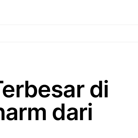
Terbesar di
harm dari