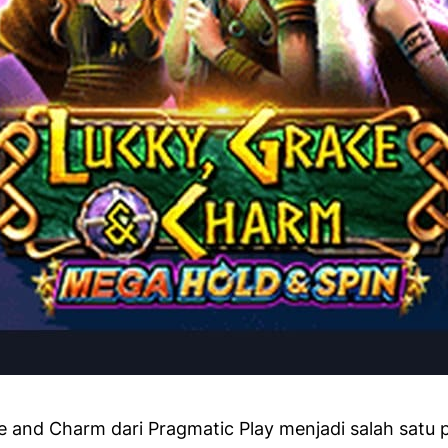
e and Charm dari Pragmatic Play menjadi salah satu