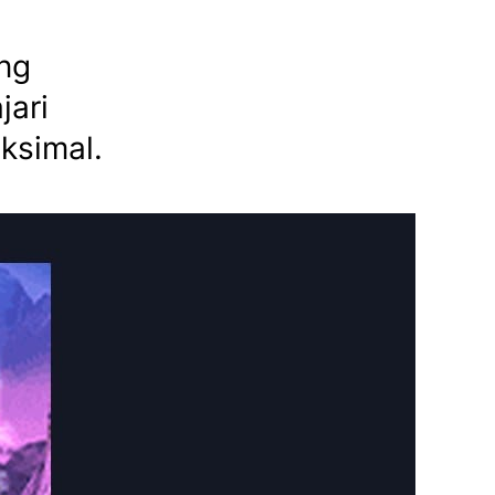
ang
jari
ksimal.