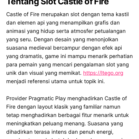
Tentang Slot Castle of Fire
Castle of Fire merupakan slot dengan tema kastil
dan elemen api yang menampilkan grafis dan
animasi yang hidup serta atmosfer petualangan
yang seru. Dengan desain yang menonjolkan
suasana medieval bercampur dengan efek api
yang dramatis, game ini mampu menarik perhatian
para pemain yang mencari pengalaman slot yang
unik dan visual yang memikat.
https://ltego.org
menjadi referensi utama untuk topik ini.
Provider Pragmatic Play menghadirkan Castle of
Fire dengan layout klasik yang familiar namun
tetap menghadirkan berbagai fitur menarik untuk
meningkatkan peluang menang. Suasana yang
dihadirkan terasa intens dan penuh energi,