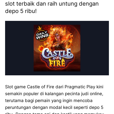
slot terbaik dan raih untung dengan
depo 5 ribu!
Slot game Castle of Fire dari Pragmatic Play kini
semakin populer di kalangan pecinta judi online,
terutama bagi pemain yang ingin mencoba
peruntungan dengan modal kecil seperti depo 5