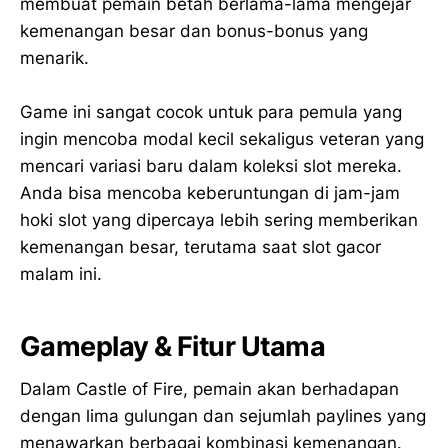
membuat pemain betah berlama-lama mengejar
kemenangan besar dan bonus-bonus yang
menarik.
Game ini sangat cocok untuk para pemula yang
ingin mencoba modal kecil sekaligus veteran yang
mencari variasi baru dalam koleksi slot mereka.
Anda bisa mencoba keberuntungan di jam-jam
hoki slot yang dipercaya lebih sering memberikan
kemenangan besar, terutama saat slot gacor
malam ini.
Gameplay & Fitur Utama
Dalam Castle of Fire, pemain akan berhadapan
dengan lima gulungan dan sejumlah paylines yang
menawarkan berbagai kombinasi kemenangan.