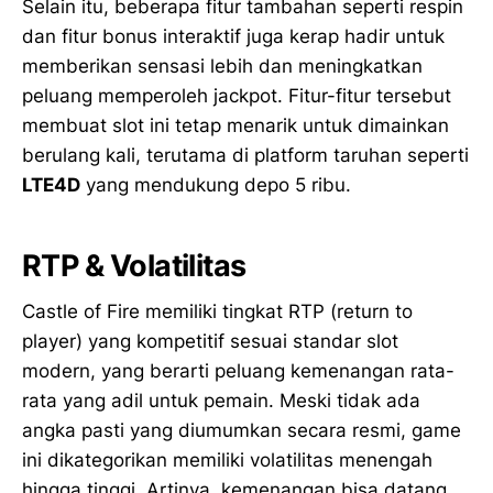
Selain itu, beberapa fitur tambahan seperti respin
dan fitur bonus interaktif juga kerap hadir untuk
memberikan sensasi lebih dan meningkatkan
peluang memperoleh jackpot. Fitur-fitur tersebut
membuat slot ini tetap menarik untuk dimainkan
berulang kali, terutama di platform taruhan seperti
LTE4D
yang mendukung depo 5 ribu.
RTP & Volatilitas
Castle of Fire memiliki tingkat RTP (return to
player) yang kompetitif sesuai standar slot
modern, yang berarti peluang kemenangan rata-
rata yang adil untuk pemain. Meski tidak ada
angka pasti yang diumumkan secara resmi, game
ini dikategorikan memiliki volatilitas menengah
hingga tinggi. Artinya, kemenangan bisa datang