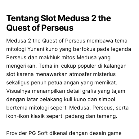
Tentang Slot Medusa 2 the
Quest of Perseus
Medusa 2 the Quest of Perseus membawa tema
mitologi Yunani kuno yang berfokus pada legenda
Perseus dan makhluk mitos Medusa yang
mengerikan. Tema ini cukup populer di kalangan
slot karena menawarkan atmosfer misterius
sekaligus penuh petualangan yang memikat.
Visualnya menampilkan detail grafis yang tajam
dengan latar belakang kuil kuno dan simbol
bertema mitologi seperti Medusa, Perseus, serta
ikon-ikon klasik seperti pedang dan tameng.
Provider PG Soft dikenal dengan desain game