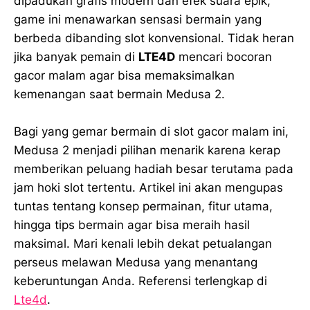
dipadukan grafis modern dan efek suara epik,
game ini menawarkan sensasi bermain yang
berbeda dibanding slot konvensional. Tidak heran
jika banyak pemain di
LTE4D
mencari bocoran
gacor malam agar bisa memaksimalkan
kemenangan saat bermain Medusa 2.
Bagi yang gemar bermain di slot gacor malam ini,
Medusa 2 menjadi pilihan menarik karena kerap
memberikan peluang hadiah besar terutama pada
jam hoki slot tertentu. Artikel ini akan mengupas
tuntas tentang konsep permainan, fitur utama,
hingga tips bermain agar bisa meraih hasil
maksimal. Mari kenali lebih dekat petualangan
perseus melawan Medusa yang menantang
keberuntungan Anda. Referensi terlengkap di
Lte4d
.