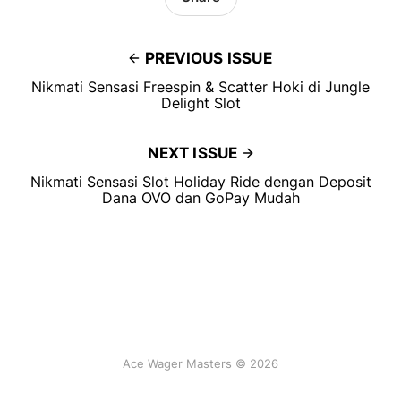
PREVIOUS ISSUE
Nikmati Sensasi Freespin & Scatter Hoki di Jungle
Delight Slot
NEXT ISSUE
Nikmati Sensasi Slot Holiday Ride dengan Deposit
Dana OVO dan GoPay Mudah
Ace Wager Masters © 2026