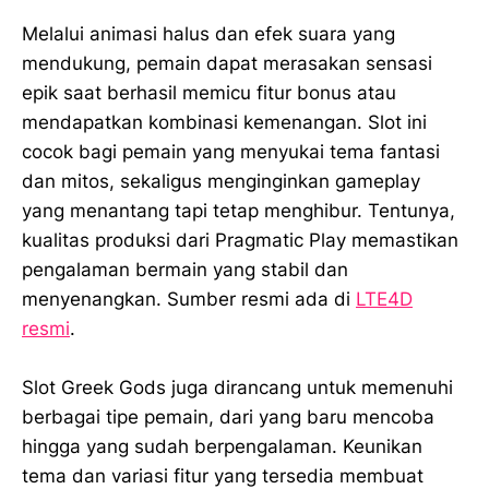
Melalui animasi halus dan efek suara yang
mendukung, pemain dapat merasakan sensasi
epik saat berhasil memicu fitur bonus atau
mendapatkan kombinasi kemenangan. Slot ini
cocok bagi pemain yang menyukai tema fantasi
dan mitos, sekaligus menginginkan gameplay
yang menantang tapi tetap menghibur. Tentunya,
kualitas produksi dari Pragmatic Play memastikan
pengalaman bermain yang stabil dan
menyenangkan. Sumber resmi ada di
LTE4D
resmi
.
Slot Greek Gods juga dirancang untuk memenuhi
berbagai tipe pemain, dari yang baru mencoba
hingga yang sudah berpengalaman. Keunikan
tema dan variasi fitur yang tersedia membuat