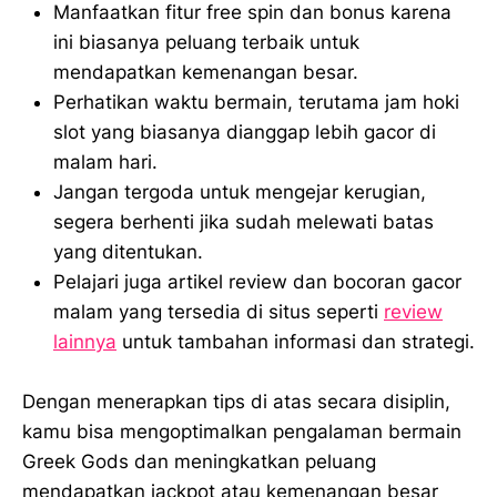
Manfaatkan fitur free spin dan bonus karena
ini biasanya peluang terbaik untuk
mendapatkan kemenangan besar.
Perhatikan waktu bermain, terutama jam hoki
slot yang biasanya dianggap lebih gacor di
malam hari.
Jangan tergoda untuk mengejar kerugian,
segera berhenti jika sudah melewati batas
yang ditentukan.
Pelajari juga artikel review dan bocoran gacor
malam yang tersedia di situs seperti
review
lainnya
untuk tambahan informasi dan strategi.
Dengan menerapkan tips di atas secara disiplin,
kamu bisa mengoptimalkan pengalaman bermain
Greek Gods dan meningkatkan peluang
mendapatkan jackpot atau kemenangan besar