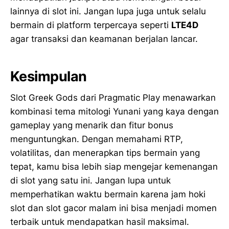
lainnya di slot ini. Jangan lupa juga untuk selalu
bermain di platform terpercaya seperti
LTE4D
agar transaksi dan keamanan berjalan lancar.
Kesimpulan
Slot Greek Gods dari Pragmatic Play menawarkan
kombinasi tema mitologi Yunani yang kaya dengan
gameplay yang menarik dan fitur bonus
menguntungkan. Dengan memahami RTP,
volatilitas, dan menerapkan tips bermain yang
tepat, kamu bisa lebih siap mengejar kemenangan
di slot yang satu ini. Jangan lupa untuk
memperhatikan waktu bermain karena jam hoki
slot dan slot gacor malam ini bisa menjadi momen
terbaik untuk mendapatkan hasil maksimal.