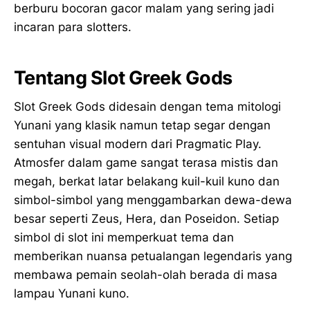
berburu bocoran gacor malam yang sering jadi
incaran para slotters.
Tentang Slot Greek Gods
Slot Greek Gods didesain dengan tema mitologi
Yunani yang klasik namun tetap segar dengan
sentuhan visual modern dari Pragmatic Play.
Atmosfer dalam game sangat terasa mistis dan
megah, berkat latar belakang kuil-kuil kuno dan
simbol-simbol yang menggambarkan dewa-dewa
besar seperti Zeus, Hera, dan Poseidon. Setiap
simbol di slot ini memperkuat tema dan
memberikan nuansa petualangan legendaris yang
membawa pemain seolah-olah berada di masa
lampau Yunani kuno.