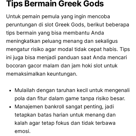
Tips Bermain Greek Gods
Untuk pemain pemula yang ingin mencoba
peruntungan di slot Greek Gods, berikut beberapa
tips bermain yang bisa membantu Anda
meningkatkan peluang menang dan sekaligus
mengatur risiko agar modal tidak cepat habis. Tips
ini juga bisa menjadi panduan saat Anda mencari
bocoran gacor malam dan jam hoki slot untuk
memaksimalkan keuntungan.
Mulailah dengan taruhan kecil untuk mengenali
pola dan fitur dalam game tanpa risiko besar.
Manajemen bankroll sangat penting, jadi
tetapkan batas harian untuk menang dan
kalah agar tetap fokus dan tidak terbawa
emosi.