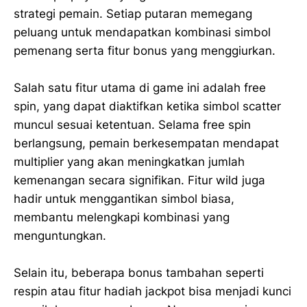
strategi pemain. Setiap putaran memegang
peluang untuk mendapatkan kombinasi simbol
pemenang serta fitur bonus yang menggiurkan.
Salah satu fitur utama di game ini adalah free
spin, yang dapat diaktifkan ketika simbol scatter
muncul sesuai ketentuan. Selama free spin
berlangsung, pemain berkesempatan mendapat
multiplier yang akan meningkatkan jumlah
kemenangan secara signifikan. Fitur wild juga
hadir untuk menggantikan simbol biasa,
membantu melengkapi kombinasi yang
menguntungkan.
Selain itu, beberapa bonus tambahan seperti
respin atau fitur hadiah jackpot bisa menjadi kunci