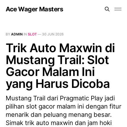
Ace Wager Masters
BY
ADMIN
IN
SLOT
—
30 JUN 2026
Trik Auto Maxwin di
Mustang Trail: Slot
Gacor Malam Ini
yang Harus Dicoba
Mustang Trail dari Pragmatic Play jadi
pilihan slot gacor malam ini dengan fitur
menarik dan peluang menang besar.
Simak trik auto maxwin dan jam hoki