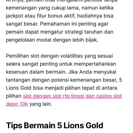
kemenangan yang cukup lama, namun ketika
jackpot atau fitur bonus aktif, hadiahnya bisa
sangat besar. Pemahaman ini penting agar
pemain dapat mengatur strategi taruhan dan
pengelolaan modal dengan lebih bijak.
Pemilihan slot dengan volatilitas yang sesuai
selera sangat penting untuk mempertahankan
keseruan dalam bermain. Jika Anda menyukai
tantangan dengan potensi kemenangan besar, 5
Lions Gold bisa menjadi pilihan tepat di antara
pilihan
slot dengan slot rtp tinggi dan casino slot
depo 10k
yang lain.
Tips Bermain 5 Lions Gold