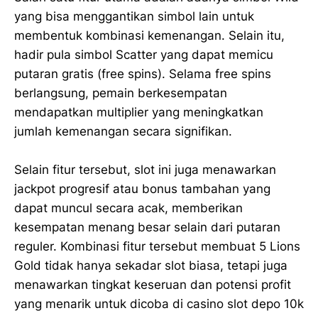
yang bisa menggantikan simbol lain untuk
membentuk kombinasi kemenangan. Selain itu,
hadir pula simbol Scatter yang dapat memicu
putaran gratis (free spins). Selama free spins
berlangsung, pemain berkesempatan
mendapatkan multiplier yang meningkatkan
jumlah kemenangan secara signifikan.
Selain fitur tersebut, slot ini juga menawarkan
jackpot progresif atau bonus tambahan yang
dapat muncul secara acak, memberikan
kesempatan menang besar selain dari putaran
reguler. Kombinasi fitur tersebut membuat 5 Lions
Gold tidak hanya sekadar slot biasa, tetapi juga
menawarkan tingkat keseruan dan potensi profit
yang menarik untuk dicoba di casino slot depo 10k