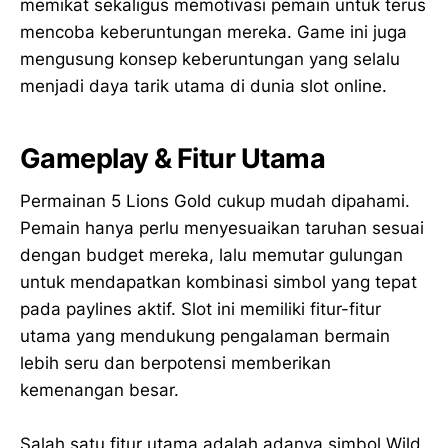
memikat sekaligus memotivasi pemain untuk terus
mencoba keberuntungan mereka. Game ini juga
mengusung konsep keberuntungan yang selalu
menjadi daya tarik utama di dunia slot online.
Gameplay & Fitur Utama
Permainan 5 Lions Gold cukup mudah dipahami.
Pemain hanya perlu menyesuaikan taruhan sesuai
dengan budget mereka, lalu memutar gulungan
untuk mendapatkan kombinasi simbol yang tepat
pada paylines aktif. Slot ini memiliki fitur-fitur
utama yang mendukung pengalaman bermain
lebih seru dan berpotensi memberikan
kemenangan besar.
Salah satu fitur utama adalah adanya simbol Wild