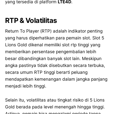
yang tersedia di platform
LTE4D
.
RTP & Volatilitas
Return To Player (RTP) adalah indikator penting
yang harus diperhatikan para pemain slot. Slot 5
Lions Gold dikenal memiliki slot rtp tinggi yang
memberikan persentase pengembalian lebih
besar dibandingkan banyak slot lain. Meskipun
angka pastinya tidak disebutkan secara terbuka,
secara umum RTP tinggi berarti peluang
mendapatkan kemenangan dalam jangka panjang
menjadi lebih tinggi.
Selain itu, volatilitas atau tingkat risiko di 5 Lions
Gold berada pada level menengah hingga tinggi.
Artinya, pemain bisa mengalami periode tanpa