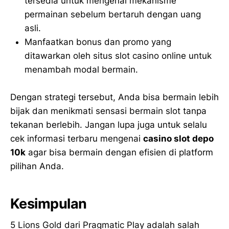
tersedia untuk mengenal mekanisme
permainan sebelum bertaruh dengan uang
asli.
Manfaatkan bonus dan promo yang
ditawarkan oleh situs slot casino online untuk
menambah modal bermain.
Dengan strategi tersebut, Anda bisa bermain lebih
bijak dan menikmati sensasi bermain slot tanpa
tekanan berlebih. Jangan lupa juga untuk selalu
cek informasi terbaru mengenai
casino slot depo
10k
agar bisa bermain dengan efisien di platform
pilihan Anda.
Kesimpulan
5 Lions Gold dari Pragmatic Play adalah salah