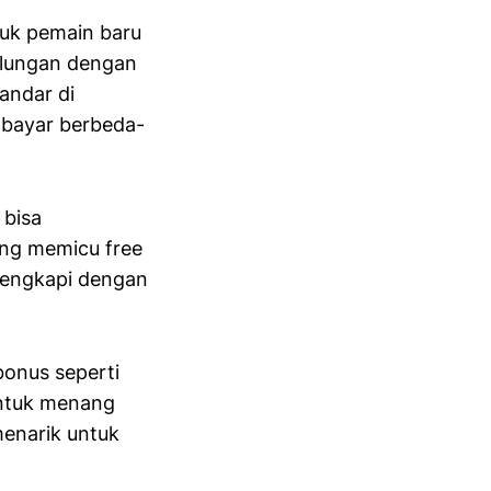
uk pemain baru
ulungan dengan
andar di
mbayar berbeda-
 bisa
ang memicu free
dilengkapi dengan
bonus seperti
untuk menang
menarik untuk