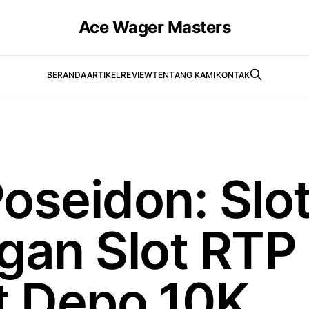
Ace Wager Masters
BERANDA
ARTIKEL
REVIEW
TENTANG KAMI
KONTAK
oseidon: Slo
gan Slot RTP 
t Depo 10K