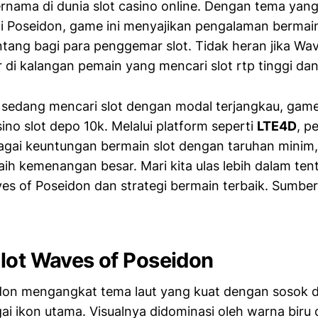
ernama di dunia slot casino online. Dengan tema yang 
gi Poseidon, game ini menyajikan pengalaman bermai
tang bagi para penggemar slot. Tidak heran jika Wa
 di kalangan pemain yang mencari slot rtp tinggi dan 
sedang mencari slot dengan modal terjangkau, game 
ino slot depo 10k. Melalui platform seperti
LTE4D
, p
agai keuntungan bermain slot dengan taruhan minim
ih kemenangan besar. Mari kita ulas lebih dalam ten
s of Poseidon dan strategi bermain terbaik. Sumber
lot Waves of Poseidon
don mengangkat tema laut yang kuat dengan sosok d
ai ikon utama. Visualnya didominasi oleh warna biru d