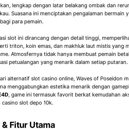
an, lengkap dengan latar belakang ombak dan rer
kau. Suasana ini menciptakan pengalaman bermain y
agi para pemain.
si slot ini dirancang dengan detail tinggi, memperli
erti triton, koin emas, dan makhluk laut mistis yang 
 game. Atmosfernya tidak hanya membuat pemain bet
si petualangan yang menarik dalam setiap putaran.
i alternatif slot casino online, Waves of Poseidon me
ena menggabungkan estetika menarik dengan gamep
E4D
, game ini termasuk favorit berkat kemudahan ak
casino slot depo 10k.
& Fitur Utama