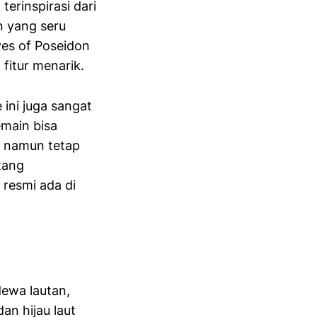
terinspirasi dari
n yang seru
ves of Poseidon
fitur menarik.
ini juga sangat
emain bisa
, namun tetap
tang
 resmi ada di
ewa lautan,
an hijau laut