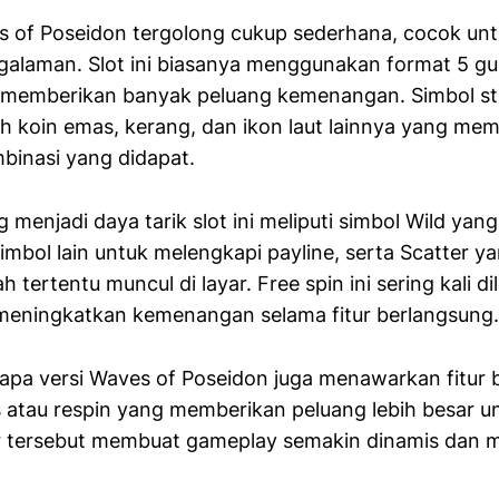
 of Poseidon tergolong cukup sederhana, cocok unt
alaman. Slot ini biasanya menggunakan format 5 g
, memberikan banyak peluang kemenangan. Simbol st
h koin emas, kerang, dan ikon laut lainnya yang me
binasi yang didapat.
 menjadi daya tarik slot ini meliputi simbol Wild yang
mbol lain untuk melengkapi payline, serta Scatter y
ah tertentu muncul di layar. Free spin ini sering kali 
 meningkatkan kemenangan selama fitur berlangsung.
erapa versi Waves of Poseidon juga menawarkan fitur 
 atau respin yang memberikan peluang lebih besar 
tur tersebut membuat gameplay semakin dinamis dan 