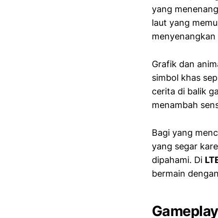
yang menenangk
laut yang memu
menyenangkan b
Grafik dan anima
simbol khas sep
cerita di balik
menambah sensa
Bagi yang mencar
yang segar kar
dipahami. Di
LT
bermain dengan 
Gameplay 