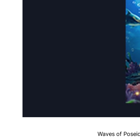
Waves of Poseid