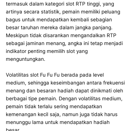
termasuk dalam kategori slot RTP tinggi, yang
artinya secara statistik, pemain memiliki peluang
bagus untuk mendapatkan kembali sebagian
besar taruhan mereka dalam jangka panjang.
Meskipun tidak disarankan mengandalkan RTP
sebagai jaminan menang, angka ini tetap menjadi
indikator penting memilih slot yang
menguntungkan.
Volatilitas slot Fu Fu Fu berada pada level
medium, sehingga keseimbangan antara frekuensi
menang dan besaran hadiah dapat dinikmati oleh
berbagai tipe pemain. Dengan volatilitas medium,
pemain tidak terlalu sering mendapatkan
kemenangan kecil saja, namun juga tidak harus
menunggu lama untuk mendapatkan hadiah
besar.