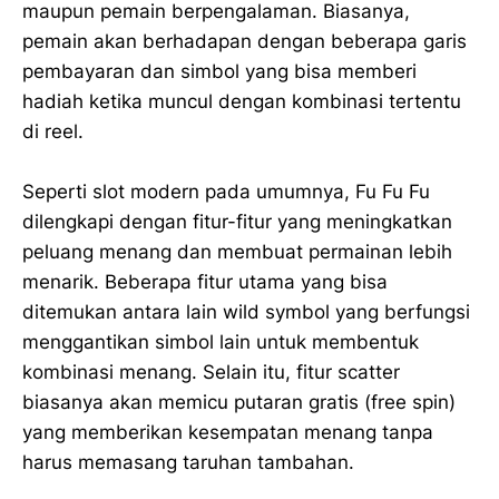
maupun pemain berpengalaman. Biasanya,
pemain akan berhadapan dengan beberapa garis
pembayaran dan simbol yang bisa memberi
hadiah ketika muncul dengan kombinasi tertentu
di reel.
Seperti slot modern pada umumnya, Fu Fu Fu
dilengkapi dengan fitur-fitur yang meningkatkan
peluang menang dan membuat permainan lebih
menarik. Beberapa fitur utama yang bisa
ditemukan antara lain wild symbol yang berfungsi
menggantikan simbol lain untuk membentuk
kombinasi menang. Selain itu, fitur scatter
biasanya akan memicu putaran gratis (free spin)
yang memberikan kesempatan menang tanpa
harus memasang taruhan tambahan.