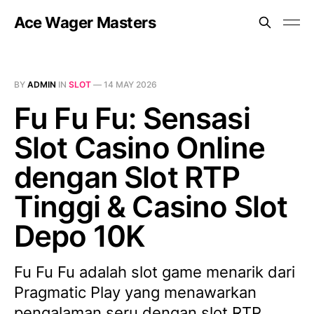
Ace Wager Masters
BY
ADMIN
IN
SLOT
—
14 MAY 2026
Fu Fu Fu: Sensasi
Slot Casino Online
dengan Slot RTP
Tinggi & Casino Slot
Depo 10K
Fu Fu Fu adalah slot game menarik dari
Pragmatic Play yang menawarkan
pengalaman seru dengan slot RTP