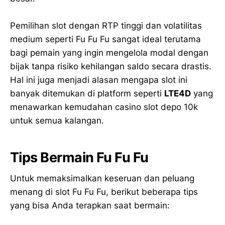
Pemilihan slot dengan RTP tinggi dan volatilitas
medium seperti Fu Fu Fu sangat ideal terutama
bagi pemain yang ingin mengelola modal dengan
bijak tanpa risiko kehilangan saldo secara drastis.
Hal ini juga menjadi alasan mengapa slot ini
banyak ditemukan di platform seperti
LTE4D
yang
menawarkan kemudahan casino slot depo 10k
untuk semua kalangan.
Tips Bermain Fu Fu Fu
Untuk memaksimalkan keseruan dan peluang
menang di slot Fu Fu Fu, berikut beberapa tips
yang bisa Anda terapkan saat bermain: