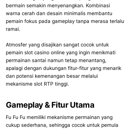
bermain semakin menyenangkan. Kombinasi
warna cerah dan desain minimalis membantu
pemain fokus pada gameplay tanpa merasa terlalu
ramai.
Atmosfer yang disajikan sangat cocok untuk
pemain slot casino online yang ingin menikmati
permainan santai namun tetap menantang,
apalagi dengan dukungan fitur-fitur yang menarik
dan potensi kemenangan besar melalui
mekanisme slot RTP tinggi.
Gameplay & Fitur Utama
Fu Fu Fu memiliki mekanisme permainan yang
cukup sederhana, sehingga cocok untuk pemula