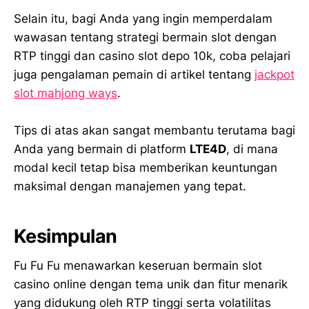
Selain itu, bagi Anda yang ingin memperdalam
wawasan tentang strategi bermain slot dengan
RTP tinggi dan casino slot depo 10k, coba pelajari
juga pengalaman pemain di artikel tentang
jackpot
slot mahjong ways
.
Tips di atas akan sangat membantu terutama bagi
Anda yang bermain di platform
LTE4D
, di mana
modal kecil tetap bisa memberikan keuntungan
maksimal dengan manajemen yang tepat.
Kesimpulan
Fu Fu Fu menawarkan keseruan bermain slot
casino online dengan tema unik dan fitur menarik
yang didukung oleh RTP tinggi serta volatilitas