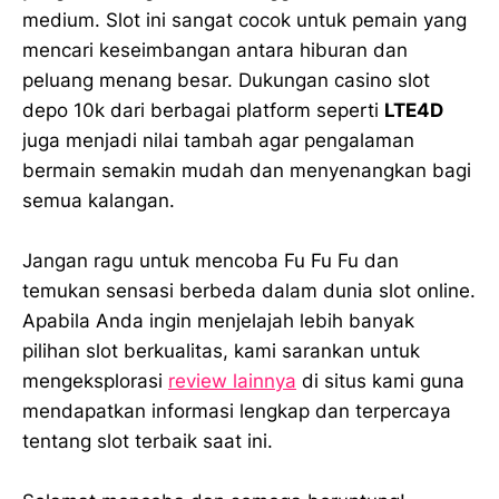
medium. Slot ini sangat cocok untuk pemain yang
mencari keseimbangan antara hiburan dan
peluang menang besar. Dukungan casino slot
depo 10k dari berbagai platform seperti
LTE4D
juga menjadi nilai tambah agar pengalaman
bermain semakin mudah dan menyenangkan bagi
semua kalangan.
Jangan ragu untuk mencoba Fu Fu Fu dan
temukan sensasi berbeda dalam dunia slot online.
Apabila Anda ingin menjelajah lebih banyak
pilihan slot berkualitas, kami sarankan untuk
mengeksplorasi
review lainnya
di situs kami guna
mendapatkan informasi lengkap dan terpercaya
tentang slot terbaik saat ini.