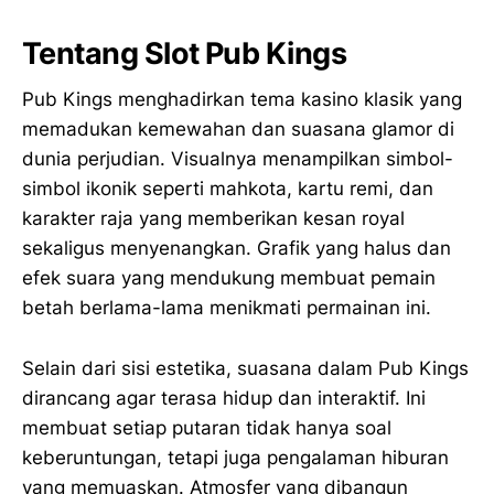
Tentang Slot Pub Kings
Pub Kings menghadirkan tema kasino klasik yang
memadukan kemewahan dan suasana glamor di
dunia perjudian. Visualnya menampilkan simbol-
simbol ikonik seperti mahkota, kartu remi, dan
karakter raja yang memberikan kesan royal
sekaligus menyenangkan. Grafik yang halus dan
efek suara yang mendukung membuat pemain
betah berlama-lama menikmati permainan ini.
Selain dari sisi estetika, suasana dalam Pub Kings
dirancang agar terasa hidup dan interaktif. Ini
membuat setiap putaran tidak hanya soal
keberuntungan, tetapi juga pengalaman hiburan
yang memuaskan. Atmosfer yang dibangun