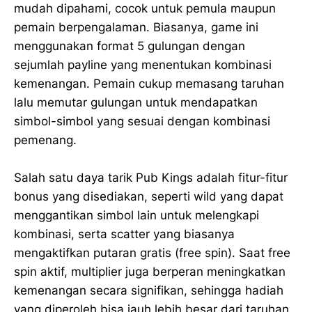
mudah dipahami, cocok untuk pemula maupun
pemain berpengalaman. Biasanya, game ini
menggunakan format 5 gulungan dengan
sejumlah payline yang menentukan kombinasi
kemenangan. Pemain cukup memasang taruhan
lalu memutar gulungan untuk mendapatkan
simbol-simbol yang sesuai dengan kombinasi
pemenang.
Salah satu daya tarik Pub Kings adalah fitur-fitur
bonus yang disediakan, seperti wild yang dapat
menggantikan simbol lain untuk melengkapi
kombinasi, serta scatter yang biasanya
mengaktifkan putaran gratis (free spin). Saat free
spin aktif, multiplier juga berperan meningkatkan
kemenangan secara signifikan, sehingga hadiah
yang diperoleh bisa jauh lebih besar dari taruhan