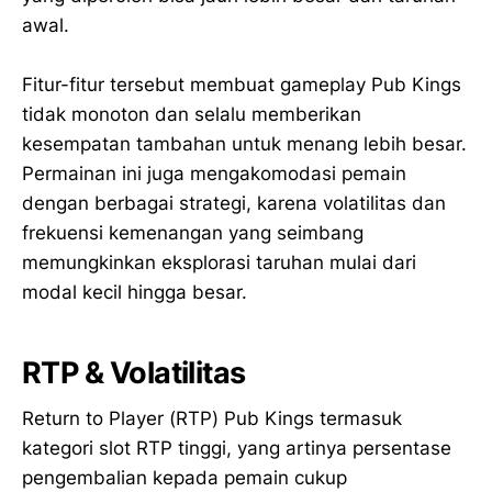
awal.
Fitur-fitur tersebut membuat gameplay Pub Kings
tidak monoton dan selalu memberikan
kesempatan tambahan untuk menang lebih besar.
Permainan ini juga mengakomodasi pemain
dengan berbagai strategi, karena volatilitas dan
frekuensi kemenangan yang seimbang
memungkinkan eksplorasi taruhan mulai dari
modal kecil hingga besar.
RTP & Volatilitas
Return to Player (RTP) Pub Kings termasuk
kategori slot RTP tinggi, yang artinya persentase
pengembalian kepada pemain cukup