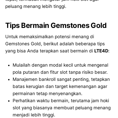
peluang menang lebih tinggi.
Tips Bermain Gemstones Gold
Untuk memaksimalkan potensi menang di
Gemstones Gold, berikut adalah beberapa tips
yang bisa Anda terapkan saat bermain di
LTE4D
:
Mulailah dengan modal kecil untuk mengenal
pola putaran dan fitur slot tanpa risiko besar.
Manajemen bankroll sangat penting, tetapkan
batas kerugian dan target kemenangan agar
permainan tetap menyenangkan.
Perhatikan waktu bermain, terutama jam hoki
slot yang biasanya membuat peluang menang
menjadi lebih tinggi.