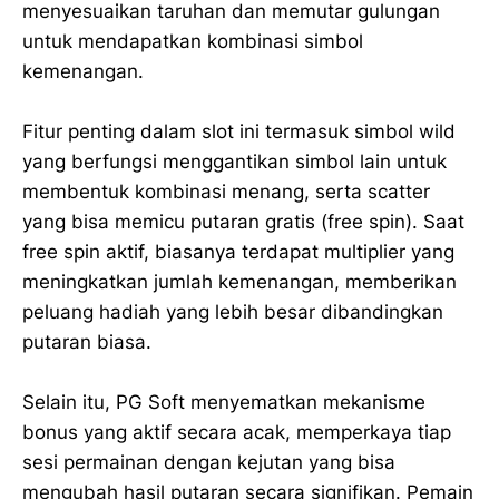
menyesuaikan taruhan dan memutar gulungan
untuk mendapatkan kombinasi simbol
kemenangan.
Fitur penting dalam slot ini termasuk simbol wild
yang berfungsi menggantikan simbol lain untuk
membentuk kombinasi menang, serta scatter
yang bisa memicu putaran gratis (free spin). Saat
free spin aktif, biasanya terdapat multiplier yang
meningkatkan jumlah kemenangan, memberikan
peluang hadiah yang lebih besar dibandingkan
putaran biasa.
Selain itu, PG Soft menyematkan mekanisme
bonus yang aktif secara acak, memperkaya tiap
sesi permainan dengan kejutan yang bisa
mengubah hasil putaran secara signifikan. Pemain