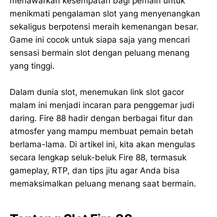
menawarkan kesempatan bagi pemain untuk
menikmati pengalaman slot yang menyenangkan
sekaligus berpotensi meraih kemenangan besar.
Game ini cocok untuk siapa saja yang mencari
sensasi bermain slot dengan peluang menang
yang tinggi.
Dalam dunia slot, menemukan link slot gacor
malam ini menjadi incaran para penggemar judi
daring. Fire 88 hadir dengan berbagai fitur dan
atmosfer yang mampu membuat pemain betah
berlama-lama. Di artikel ini, kita akan mengulas
secara lengkap seluk-beluk Fire 88, termasuk
gameplay, RTP, dan tips jitu agar Anda bisa
memaksimalkan peluang menang saat bermain.