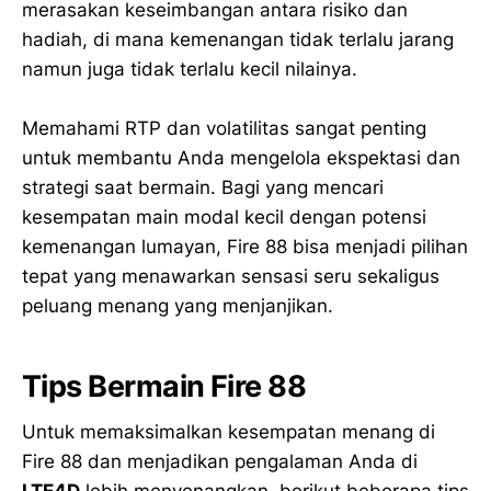
merasakan keseimbangan antara risiko dan
hadiah, di mana kemenangan tidak terlalu jarang
namun juga tidak terlalu kecil nilainya.
Memahami RTP dan volatilitas sangat penting
untuk membantu Anda mengelola ekspektasi dan
strategi saat bermain. Bagi yang mencari
kesempatan main modal kecil dengan potensi
kemenangan lumayan, Fire 88 bisa menjadi pilihan
tepat yang menawarkan sensasi seru sekaligus
peluang menang yang menjanjikan.
Tips Bermain Fire 88
Untuk memaksimalkan kesempatan menang di
Fire 88 dan menjadikan pengalaman Anda di