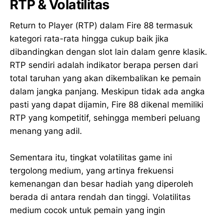
RTP & Volatilitas
Return to Player (RTP) dalam Fire 88 termasuk
kategori rata-rata hingga cukup baik jika
dibandingkan dengan slot lain dalam genre klasik.
RTP sendiri adalah indikator berapa persen dari
total taruhan yang akan dikembalikan ke pemain
dalam jangka panjang. Meskipun tidak ada angka
pasti yang dapat dijamin, Fire 88 dikenal memiliki
RTP yang kompetitif, sehingga memberi peluang
menang yang adil.
Sementara itu, tingkat volatilitas game ini
tergolong medium, yang artinya frekuensi
kemenangan dan besar hadiah yang diperoleh
berada di antara rendah dan tinggi. Volatilitas
medium cocok untuk pemain yang ingin