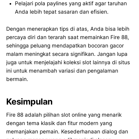
Pelajari pola paylines yang aktif agar taruhan
Anda lebih tepat sasaran dan efisien.
Dengan menerapkan tips di atas, Anda bisa lebih
percaya diri dan terarah saat memainkan Fire 88,
sehingga peluang mendapatkan bocoran gacor
malam meningkat secara signifikan. Jangan lupa
juga untuk menjelajahi koleksi slot lainnya di situs
ini untuk menambah variasi dan pengalaman
bermain.
Kesimpulan
Fire 88 adalah pilihan slot online yang menarik
dengan tema klasik dan fitur modern yang
memanjakan pemain. Kesederhanaan dialog dan