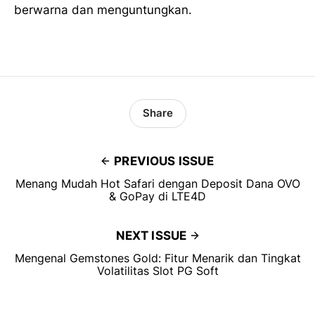
berwarna dan menguntungkan.
Share
PREVIOUS ISSUE
Menang Mudah Hot Safari dengan Deposit Dana OVO
& GoPay di LTE4D
NEXT ISSUE
Mengenal Gemstones Gold: Fitur Menarik dan Tingkat
Volatilitas Slot PG Soft