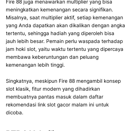
Fire 88 juga menawarkan multiplier yang bisa
meningkatkan kemenangan secara signifikan.
Misalnya, saat multiplier aktif, setiap kemenangan
yang Anda dapatkan akan dikalikan dengan angka
tertentu, sehingga hadiah yang diperoleh bisa
jauh lebih besar. Pemain perlu waspada terhadap
jam hoki slot, yaitu waktu tertentu yang dipercaya
membawa keberuntungan dan peluang
kemenangan lebih tinggi.
Singkatnya, meskipun Fire 88 mengambil konsep
slot klasik, fitur modern yang dihadirkan
membuatnya pantas masuk dalam daftar
rekomendasi link slot gacor malam ini untuk
dicoba.