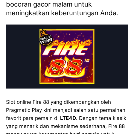
bocoran gacor malam untuk
meningkatkan keberuntungan Anda.
Slot online Fire 88 yang dikembangkan oleh
Pragmatic Play kini menjadi salah satu permainan
favorit para pemain di
LTE4D
. Dengan tema klasik
yang menarik dan mekanisme sederhana, Fire 88